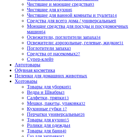
Чистящие и моющие средства
93
Чистящие для кухни
6
Чистящие для ванной комнаты и туалета
14
Средства для всего дома / универсальные
8
Моющие средства для посуды и посудомоечных
машин
64
Освежители, поглотители запаха
34
Освежители: аэрозольные, гелевые, жидкие
31
Поглотители запаха
3
Средства от насекомых
27
Супер-клей
9
Автотовары
Обувная косметика
Пеленки для домашних животных
Хозтовары
Товары для уборки
91
Ведра и Швабры
3
Салфетки, тряпки
13
Мешки, пакеты, упаковка
32
Кухонные губки
17
Перчатки универсальные
26
Товары для кухни
15
Ролики для одежды
4
Товары для бани
40
Газ для заправки
2