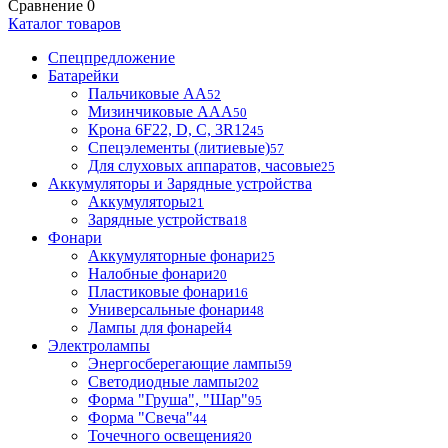
Сравнение
0
Каталог товаров
Спецпредложение
Батарейки
Пальчиковые АА
52
Мизинчиковые ААА
50
Крона 6F22, D, C, 3R12
45
Спецэлементы (литиевые)
57
Для слуховых аппаратов, часовые
25
Аккумуляторы и Зарядные устройства
Аккумуляторы
21
Зарядные устройства
18
Фонари
Аккумуляторные фонари
25
Налобные фонари
20
Пластиковые фонари
16
Универсальные фонари
48
Лампы для фонарей
4
Электролампы
Энергосберегающие лампы
59
Светодиодные лампы
202
Форма "Груша", "Шар"
95
Форма "Свеча"
44
Точечного освещения
20