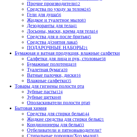
Прочие производители
12
Средства по уходу за телом
245
Гели для душа
56
Жидкое и туалетное мыло
83
Дезодоранты для тела
41
Лосьоны, маски, крема для тела
14
Средства для и после бритья
45
Средства д/снятия лака
5
ПОДАРОЧНЫЕ НАБОРЫ
21
Бумажная и ватная продукция, влажные салфетки
Салфетки для лица и рук, столовые
38
Бумажные полотенца
18
Туалетная бумага
39
Ватные палочки, диски
16
Влажные салфетки
35
Товары для гигиены полости рта
Зубные пасты
124
Зубные щетки
48
Ополаскиватели полости рта
9
Бытовая химия
Средства для стирки белья
144
Жидкие средства для стирки белья
21
Кондиционеры для белья
33
Отбеливатели и пятновыводители
7
Стиральные порошки/Хоз мыло
83