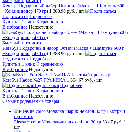
Быстрый просмотр
Kerasys Подарочный набор Питание (Маска + Шампунь 600 г
+Кондиционер 470 гр)
1 388.90 руб.
/ шт
Подписаться
Подробнее
Купить в 1 клик
К сравнению
В избранное
Недоступно
Быстрый просмотр
KeraSys Подарочный набор Объем (Маска + Шампунь 600 г
+Кондиционер 470 гр)
1 388.90 руб.
/ шт
Подписаться
Подробнее
Купить в 1 клик
К сравнению
В избранное
Недоступно
Быстрый просмотр
KeraSys Набор №27 ГРАФИКА
1 604.67 руб.
/ шт
Подписаться
Подробнее
Купить в 1 клик
К сравнению
В избранное
Недоступно
Самые продаваемые товары
Быстрый
просмотр
Pleasure сolor Мочалка-шарик нейлон 30 гр
33.47 руб.
/
шт