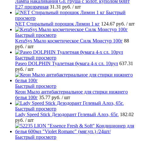
Лампа накаливания GE груша с золот. куполом 60Вт
Е27 прозрачная
31.31 руб.
/ шт
Быстрый
просмотр
NET Стиральный порошок Лимон 1 кг
124.67 руб.
/ шт
Быстрый просмотр
KeraSys Мыло косметическое Силк Моистур 100г
88
руб.
/ шт
Быстрый просмотр
Paseo DOLPHIN Туалетная бумага 4-х сл. 10рул
637.31
руб.
/ шт
Быстрый просмотр
Кеон Мыло антибактериальное для стирки нижнего
белья 100г
35.77 руб.
/ шт
Быстрый просмотр
Lady Speed Stick Дезодорант Гелевый Алоэ, 65г.
182.02
руб.
/ шт
Быстрый просмотр