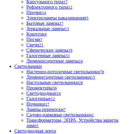
Капсульного типа
17
Рефлекторного типа
12
Прочие
14
Электролампы накаливания
95
Бытовые лампы
27
Зеркальные лампы
13
Криптон
4
Пигми
7
Свечи
25
Сферические лампы
19
Галогенные лампы
33
Люминисцентные лампы
24
Светильники
Настенно-потолочные светильники
78
Люминесцентные светильники
15
Настольные светильники
28
Прожекторы
36
Светодиодные
24
Галогенные
12
Ночники
17
Лампы-переноски
7
Садово-парковые светильники
41
Трансформаторы, ЭПРА, Устройства защиты
ламп
5
Светодиодная лента