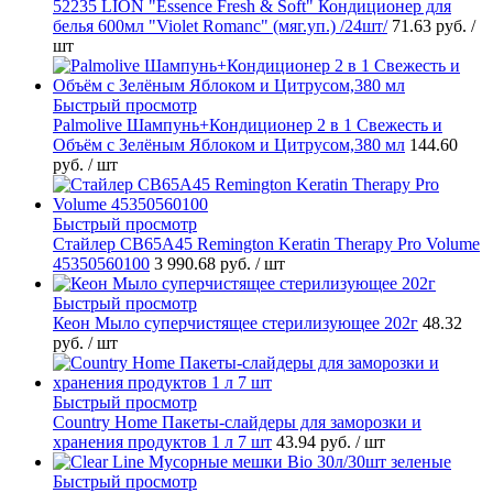
52235 LION "Essence Fresh & Soft" Кондиционер для
белья 600мл "Violet Romanc" (мяг.уп.) /24шт/
71.63 руб.
/
шт
Быстрый просмотр
Palmolive Шампунь+Кондиционер 2 в 1 Свежесть и
Объём с Зелёным Яблоком и Цитрусом,380 мл
144.60
руб.
/ шт
Быстрый просмотр
Стайлер CB65A45 Remington Keratin Therapy Pro Volume
45350560100
3 990.68 руб.
/ шт
Быстрый просмотр
Кеон Мыло суперчистящее стерилизующее 202г
48.32
руб.
/ шт
Быстрый просмотр
Country Home Пакеты-слайдеры для заморозки и
хранения продуктов 1 л 7 шт
43.94 руб.
/ шт
Быстрый просмотр