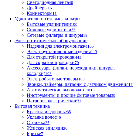
Светодиодная лента
40
Драйверы
16
Коннекторы
11
Удлинители и сетевые фильтры
Бытовые удлинители
100
Силовые удлинители
56
Сетевые фильтры и шнуры
18
Электротехническое оборудование
Изделия для электромонтажа
165
Электроустановочные изделия
113
Для открытой проводки
43
Для скрытой проводки
70
Аксессуары (вилки, переходники, шнуры,
колодки)
103
Электробытовые товары
100
Звонки, таймеры, патроны с датчиком движения
17
Автоматические выключатели
13
Инструменты и прочие бытовые товары
39
Патроны электрические
31
Бытовая техника
Красота и здоровье
85
Укладка волос
46
Стрижка
25
Женская эпиляция
6
Бритье
7