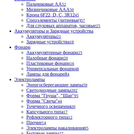
Пальчиковые АА
52
Мизинчиковые ААА
50
Крона 6F22, D, C, 3R12
45
Спецэлементы (литиевые)
57
Для слуховых аппаратов, часовые
25
Аккумуляторы и Зарядные устройства
Аккумуляторы
21
Зарядные устройства
18
Фонари
Аккумуляторные фонари
25
Налобные фонари
20
Пластиковые фонари
16
Универсальные фонари
48
Лампы для фонарей
4
Электролампы
Энергосберегающие лампы
59
Светодиодные лампы
202
Форма "Груша", "Шар"
95
Форма "Свеча"
44
Точечного освещения
20
Капсульного типа
17
Рефлекторного типа
12
Прочие
14
Электролампы накаливания
95
Бытовые лампы
27