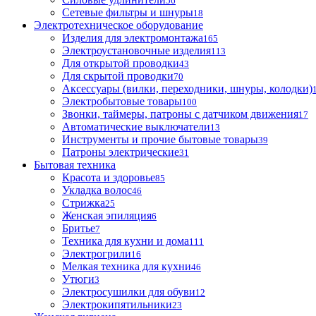
56
Сетевые фильтры и шнуры
18
Электротехническое оборудование
Изделия для электромонтажа
165
Электроустановочные изделия
113
Для открытой проводки
43
Для скрытой проводки
70
Аксессуары (вилки, переходники, шнуры, колодки)
Электробытовые товары
100
Звонки, таймеры, патроны с датчиком движения
17
Автоматические выключатели
13
Инструменты и прочие бытовые товары
39
Патроны электрические
31
Бытовая техника
Красота и здоровье
85
Укладка волос
46
Стрижка
25
Женская эпиляция
6
Бритье
7
Техника для кухни и дома
111
Электрогрили
16
Мелкая техника для кухни
46
Утюги
3
Электросушилки для обуви
12
Электрокипятильники
23