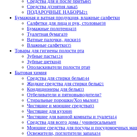
Средства для и после бритья
45
Средства д/снятия лака
5
ПОДАРОЧНЫЕ НАБОРЫ
21
Бумажная и ватная продукция, влажные салфетки
Салфетки для лица и рук, столовые
38
Бумажные полотенца
18
Туалетная бумага
39
Ватные палочки, диски
16
Влажные салфетки
35
Товары для гигиены полости рта
Зубные пасты
124
Зубные щетки
48
Ополаскиватели полости рта
9
Бытовая химия
Средства для стирки белья
144
Жидкие средства для стирки белья
21
Кондиционеры для белья
33
Отбеливатели и пятновыводители
7
Стиральные порошки/Хоз мыло
83
Чистящие и моющие средства
93
Чистящие для кухни
6
Чистящие для ванной комнаты и туалета
14
Средства для всего дома / универсальные
8
Моющие средства для посуды и посудомоечных ма
Освежители, поглотители запаха
34