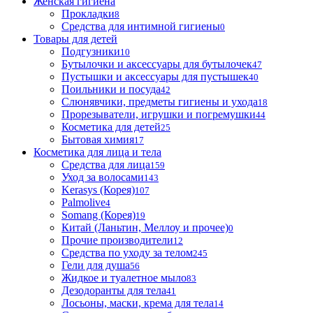
Женская гигиена
Прокладки
8
Средства для интимной гигиены
0
Товары для детей
Подгузники
10
Бутылочки и аксессуары для бутылочек
47
Пустышки и аксессуары для пустышек
40
Поильники и посуда
42
Слюнявчики, предметы гигиены и ухода
18
Прорезыватели, игрушки и погремушки
44
Косметика для детей
25
Бытовая химия
17
Косметика для лица и тела
Cредства для лица
159
Уход за волосами
143
Kerasys (Корея)
107
Palmolive
4
Somang (Корея)
19
Китай (Ланьтин, Меллоу и прочее)
0
Прочие производители
12
Средства по уходу за телом
245
Гели для душа
56
Жидкое и туалетное мыло
83
Дезодоранты для тела
41
Лосьоны, маски, крема для тела
14