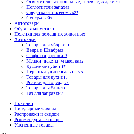
Освежители: аэрозольные, гелевые, жидкие
31
Поглотители запаха
3
Средства от насекомых
27
Супер-клей
9
Автотовары
Обувная косметика
Пеленки для домашних животных
Хозтовары
Товары для уборки
91
Ведра и Швабры
3
Салфетки, тряпки
13
Мешки, пакеты, упаковка
32
Кухонные губки
17
Перчатки универсальные
26
Товары для кухни
15
Ролики для одежды
4
Товары для бани
40
Газ для заправки
2
Новинки
Популярные товары
Распродажи и скидки
Рекомендуемые товары
Уцененные товары