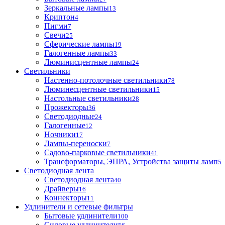
Зеркальные лампы
13
Криптон
4
Пигми
7
Свечи
25
Сферические лампы
19
Галогенные лампы
33
Люминисцентные лампы
24
Светильники
Настенно-потолочные светильники
78
Люминесцентные светильники
15
Настольные светильники
28
Прожекторы
36
Светодиодные
24
Галогенные
12
Ночники
17
Лампы-переноски
7
Садово-парковые светильники
41
Трансформаторы, ЭПРА, Устройства защиты ламп
5
Светодиодная лента
Светодиодная лента
40
Драйверы
16
Коннекторы
11
Удлинители и сетевые фильтры
Бытовые удлинители
100
Силовые удлинители