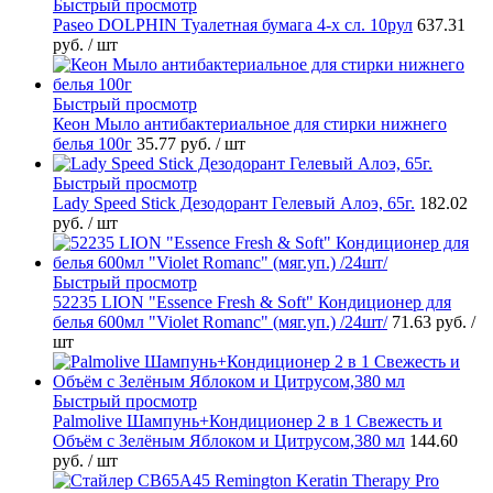
Быстрый просмотр
Paseo DOLPHIN Туалетная бумага 4-х сл. 10рул
637.31
руб.
/ шт
Быстрый просмотр
Кеон Мыло антибактериальное для стирки нижнего
белья 100г
35.77 руб.
/ шт
Быстрый просмотр
Lady Speed Stick Дезодорант Гелевый Алоэ, 65г.
182.02
руб.
/ шт
Быстрый просмотр
52235 LION "Essence Fresh & Soft" Кондиционер для
белья 600мл "Violet Romanc" (мяг.уп.) /24шт/
71.63 руб.
/
шт
Быстрый просмотр
Palmolive Шампунь+Кондиционер 2 в 1 Свежесть и
Объём с Зелёным Яблоком и Цитрусом,380 мл
144.60
руб.
/ шт