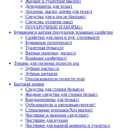
Жидкое и туалетное мыло
83
Дезодоранты для тела
41
Лосьоны, маски, крема для тела
14
Средства для и после бритья
45
Средства д/снятия лака
5
ПОДАРОЧНЫЕ НАБОРЫ
21
Бумажная и ватная продукция, влажные салфетки
Салфетки для лица и рук, столовые
38
Бумажные полотенца
18
Туалетная бумага
39
Ватные палочки, диски
16
Влажные салфетки
35
Товары для гигиены полости рта
Зубные пасты
124
Зубные щетки
48
Ополаскиватели полости рта
9
Бытовая химия
Средства для стирки белья
144
Жидкие средства для стирки белья
21
Кондиционеры для белья
33
Отбеливатели и пятновыводители
7
Стиральные порошки/Хоз мыло
83
Чистящие и моющие средства
93
Чистящие для кухни
6
Чистящие для ванной комнаты и туалета
14