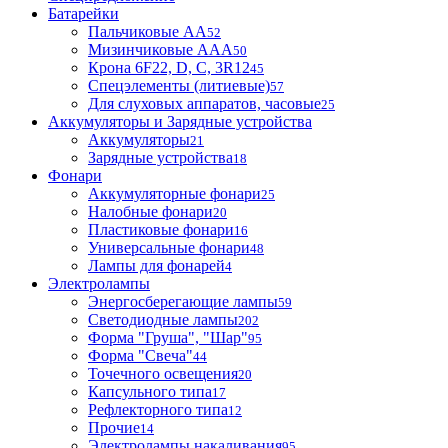
Батарейки
Пальчиковые АА
52
Мизинчиковые ААА
50
Крона 6F22, D, C, 3R12
45
Спецэлементы (литиевые)
57
Для слуховых аппаратов, часовые
25
Аккумуляторы и Зарядные устройства
Аккумуляторы
21
Зарядные устройства
18
Фонари
Аккумуляторные фонари
25
Налобные фонари
20
Пластиковые фонари
16
Универсальные фонари
48
Лампы для фонарей
4
Электролампы
Энергосберегающие лампы
59
Светодиодные лампы
202
Форма "Груша", "Шар"
95
Форма "Свеча"
44
Точечного освещения
20
Капсульного типа
17
Рефлекторного типа
12
Прочие
14
Электролампы накаливания
95