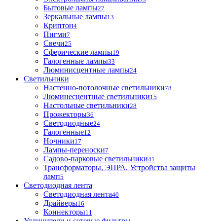
Бытовые лампы
27
Зеркальные лампы
13
Криптон
4
Пигми
7
Свечи
25
Сферические лампы
19
Галогенные лампы
33
Люминисцентные лампы
24
Светильники
Настенно-потолочные светильники
78
Люминесцентные светильники
15
Настольные светильники
28
Прожекторы
36
Светодиодные
24
Галогенные
12
Ночники
17
Лампы-переноски
7
Садово-парковые светильники
41
Трансформаторы, ЭПРА, Устройства защиты
ламп
5
Светодиодная лента
Светодиодная лента
40
Драйверы
16
Коннекторы
11
Удлинители и сетевые фильтры