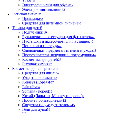
Утюги
3
Электросушилки для обуви
12
Электрокипятильники
23
Женская гигиена
Прокладки
8
Средства для интимной гигиены
0
Товары для детей
Подгузники
10
Бутылочки и аксессуары для бутылочек
47
Пустышки и аксессуары для пустышек
40
Поильники и посуда
42
Слюнявчики, предметы гигиены и ухода
18
Прорезыватели, игрушки и погремушки
44
Косметика для детей
25
Бытовая химия
17
Косметика для лица и тела
Cредства для лица
159
Уход за волосами
143
Kerasys (Корея)
107
Palmolive
4
Somang (Корея)
19
Китай (Ланьтин, Меллоу и прочее)
0
Прочие производители
12
Средства по уходу за телом
245
Гели для душа
56