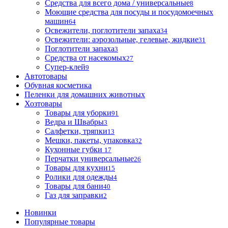
Средства для всего дома / универсальные
8
Моющие средства для посуды и посудомоечных
машин
64
Освежители, поглотители запаха
34
Освежители: аэрозольные, гелевые, жидкие
31
Поглотители запаха
3
Средства от насекомых
27
Супер-клей
9
Автотовары
Обувная косметика
Пеленки для домашних животных
Хозтовары
Товары для уборки
91
Ведра и Швабры
3
Салфетки, тряпки
13
Мешки, пакеты, упаковка
32
Кухонные губки
17
Перчатки универсальные
26
Товары для кухни
15
Ролики для одежды
4
Товары для бани
40
Газ для заправки
2
Новинки
Популярные товары