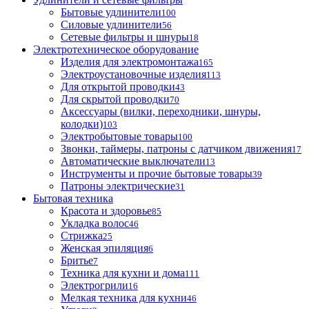
Бытовые удлинители
100
Силовые удлинители
56
Сетевые фильтры и шнуры
18
Электротехническое оборудование
Изделия для электромонтажа
165
Электроустановочные изделия
113
Для открытой проводки
43
Для скрытой проводки
70
Аксессуары (вилки, переходники, шнуры,
колодки)
103
Электробытовые товары
100
Звонки, таймеры, патроны с датчиком движения
17
Автоматические выключатели
13
Инструменты и прочие бытовые товары
39
Патроны электрические
31
Бытовая техника
Красота и здоровье
85
Укладка волос
46
Стрижка
25
Женская эпиляция
6
Бритье
7
Техника для кухни и дома
111
Электрогрили
16
Мелкая техника для кухни
46