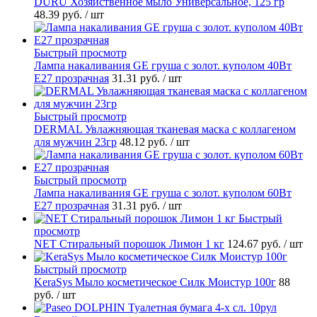
DURU Хозяйственное мыло Универсальное, 125 гр
48.39 руб.
/ шт
Быстрый просмотр
Лампа накаливания GE груша с золот. куполом 40Вт
Е27 прозрачная
31.31 руб.
/ шт
Быстрый просмотр
DERMAL Увлажняющая тканевая маска с коллагеном
для мужчин 23гр
48.12 руб.
/ шт
Быстрый просмотр
Лампа накаливания GE груша с золот. куполом 60Вт
Е27 прозрачная
31.31 руб.
/ шт
Быстрый
просмотр
NET Стиральный порошок Лимон 1 кг
124.67 руб.
/ шт
Быстрый просмотр
KeraSys Мыло косметическое Силк Моистур 100г
88
руб.
/ шт