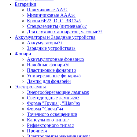
Батарейки
Пальчиковые АА
52
Мизинчиковые ААА
50
Крона 6F22, D, C, 3R12
45
Спецэлементы (литиевые)
57
Для слуховых аппаратов, часовые
25
Аккумуляторы и Зарядные устройства
Аккумуляторы
21
Зарядные устройства
18
Фонари
Аккумуляторные фонари
25
Налобные фонари
20
Пластиковые фонари
16
Универсальные фонари
48
Лампы для фонарей
4
Электролампы
Энергосберегающие лампы
59
Светодиодные лампы
202
Форма "Груша", "Шар"
95
Форма "Свеча"
44
Точечного освещения
20
Капсульного типа
17
Рефлекторного типа
12
Прочие
14
Электролампы накаливания
95