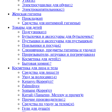
Утюги
3
Электросушилки для обуви
12
Электрокипятильники
23
Женская гигиена
Прокладки
8
Средства для интимной гигиены
0
Товары для детей
Подгузники
10
Бутылочки и аксессуары для бутылочек
47
Пустышки и аксессуары для пустышек
40
Поильники и посуда
42
Слюнявчики, предметы гигиены и ухода
18
Прорезыватели, игрушки и погремушки
44
Косметика для детей
25
Бытовая химия
17
Косметика для лица и тела
Cредства для лица
159
Уход за волосами
143
Kerasys (Корея)
107
Palmolive
4
Somang (Корея)
19
Китай (Ланьтин, Меллоу и прочее)
0
Прочие производители
12
Средства по уходу за телом
245
Гели для душа
56