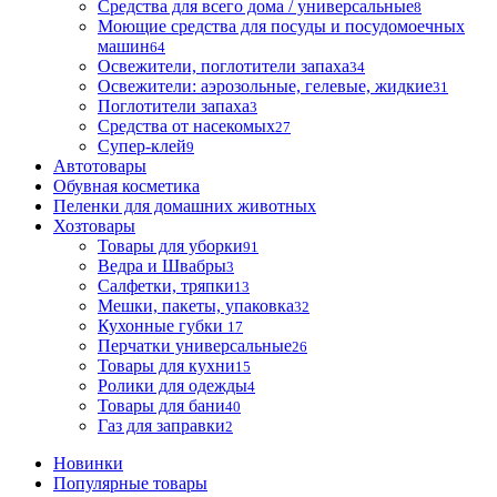
Средства для всего дома / универсальные
8
Моющие средства для посуды и посудомоечных
машин
64
Освежители, поглотители запаха
34
Освежители: аэрозольные, гелевые, жидкие
31
Поглотители запаха
3
Средства от насекомых
27
Супер-клей
9
Автотовары
Обувная косметика
Пеленки для домашних животных
Хозтовары
Товары для уборки
91
Ведра и Швабры
3
Салфетки, тряпки
13
Мешки, пакеты, упаковка
32
Кухонные губки
17
Перчатки универсальные
26
Товары для кухни
15
Ролики для одежды
4
Товары для бани
40
Газ для заправки
2
Новинки
Популярные товары