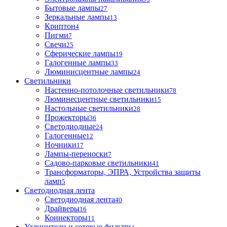
Бытовые лампы
27
Зеркальные лампы
13
Криптон
4
Пигми
7
Свечи
25
Сферические лампы
19
Галогенные лампы
33
Люминисцентные лампы
24
Светильники
Настенно-потолочные светильники
78
Люминесцентные светильники
15
Настольные светильники
28
Прожекторы
36
Светодиодные
24
Галогенные
12
Ночники
17
Лампы-переноски
7
Садово-парковые светильники
41
Трансформаторы, ЭПРА, Устройства защиты
ламп
5
Светодиодная лента
Светодиодная лента
40
Драйверы
16
Коннекторы
11
Удлинители и сетевые фильтры