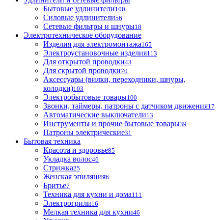
Бытовые удлинители
100
Силовые удлинители
56
Сетевые фильтры и шнуры
18
Электротехническое оборудование
Изделия для электромонтажа
165
Электроустановочные изделия
113
Для открытой проводки
43
Для скрытой проводки
70
Аксессуары (вилки, переходники, шнуры,
колодки)
103
Электробытовые товары
100
Звонки, таймеры, патроны с датчиком движения
17
Автоматические выключатели
13
Инструменты и прочие бытовые товары
39
Патроны электрические
31
Бытовая техника
Красота и здоровье
85
Укладка волос
46
Стрижка
25
Женская эпиляция
6
Бритье
7
Техника для кухни и дома
111
Электрогрили
16
Мелкая техника для кухни
46