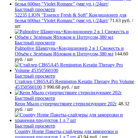
Быстрый просмотр
52235 LION "Essence Fresh & Soft" Кондиционер для
белья 600мл "Violet Romanc" (мяг.уп.) /24шт/
71.63 руб.
/
шт
Быстрый просмотр
Palmolive Шампунь+Кондиционер 2 в 1 Свежесть и
Объём с Зелёным Яблоком и Цитрусом,380 мл
144.60
руб.
/ шт
Быстрый просмотр
Стайлер CB65A45 Remington Keratin Therapy Pro Volume
45350560100
3 990.68 руб.
/ шт
Быстрый просмотр
Кеон Мыло суперчистящее стерилизующее 202г
48.32
руб.
/ шт
Быстрый просмотр
Country Home Пакеты-слайдеры для заморозки и
хранения продуктов 1 л 7 шт
43.94 руб.
/ шт