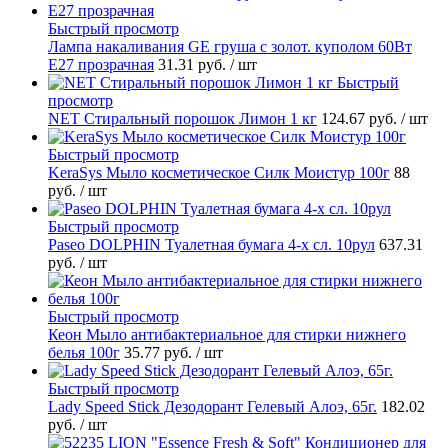
Быстрый просмотр
Лампа накаливания GE груша с золот. куполом 60Вт
Е27 прозрачная
31.31 руб.
/ шт
Быстрый
просмотр
NET Стиральный порошок Лимон 1 кг
124.67 руб.
/ шт
Быстрый просмотр
KeraSys Мыло косметическое Силк Моистур 100г
88
руб.
/ шт
Быстрый просмотр
Paseo DOLPHIN Туалетная бумага 4-х сл. 10рул
637.31
руб.
/ шт
Быстрый просмотр
Кеон Мыло антибактериальное для стирки нижнего
белья 100г
35.77 руб.
/ шт
Быстрый просмотр
Lady Speed Stick Дезодорант Гелевый Алоэ, 65г.
182.02
руб.
/ шт