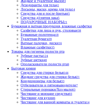
Жидкое и туалетное мыло
83
Дезодоранты для тела
41
Лосьоны, маски, крема для тела
14
Средства для и после бритья
45
Средства д/снятия лака
5
ПОДАРОЧНЫЕ НАБОРЫ
21
Бумажная и ватная продукция, влажные салфетки
Салфетки для лица и рук, столовые
38
Бумажные полотенца
18
Туалетная бумага
39
Ватные палочки, диски
16
Влажные салфетки
35
Товары для гигиены полости рта
Зубные пасты
124
Зубные щетки
48
Ополаскиватели полости рта
9
Бытовая химия
Средства для стирки белья
144
Жидкие средства для стирки белья
21
Кондиционеры для белья
33
Отбеливатели и пятновыводители
7
Стиральные порошки/Хоз мыло
83
Чистящие и моющие средства
93
Чистящие для кухни
6
Чистящие для ванной комнаты и туалета
14