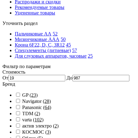
Распродажи и скидки
Рекомендуемые товары
Уцененные товары
Уточнить раздел
Пальчиковые АА
52
Мизинчиковые ААА
50
Крона 6F22, D, C, 3R12
45
Спецэлементы (литиевые)
57
Для слуховых аппаратов, часовые
25
Фильтр по параметрам
Стоимость
От
До
Бренд
GP
(23)
Navigator
(28)
Panasonic
(64)
TDM
(2)
varta
(102)
актив электро
(2)
КОСМОС
(3)