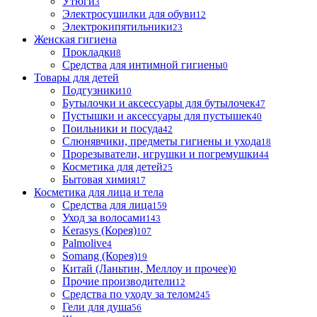
Утюги
3
Электросушилки для обуви
12
Электрокипятильники
23
Женская гигиена
Прокладки
8
Средства для интимной гигиены
0
Товары для детей
Подгузники
10
Бутылочки и аксессуары для бутылочек
47
Пустышки и аксессуары для пустышек
40
Поильники и посуда
42
Слюнявчики, предметы гигиены и ухода
18
Прорезыватели, игрушки и погремушки
44
Косметика для детей
25
Бытовая химия
17
Косметика для лица и тела
Cредства для лица
159
Уход за волосами
143
Kerasys (Корея)
107
Palmolive
4
Somang (Корея)
19
Китай (Ланьтин, Меллоу и прочее)
0
Прочие производители
12
Средства по уходу за телом
245
Гели для душа
56