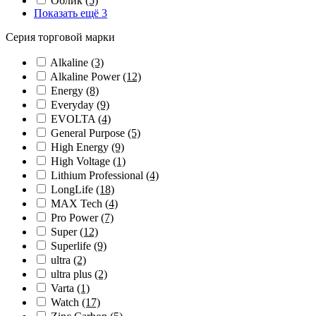
Облик
(5)
Показать ещё 3
Серия торговой марки
Alkaline
(3)
Alkaline Power
(12)
Energy
(8)
Everyday
(9)
EVOLTA
(4)
General Purpose
(5)
High Energy
(9)
High Voltage
(1)
Lithium Professional
(4)
LongLife
(18)
MAX Tech
(4)
Pro Power
(7)
Super
(12)
Superlife
(9)
ultra
(2)
ultra plus
(2)
Varta
(1)
Watch
(17)