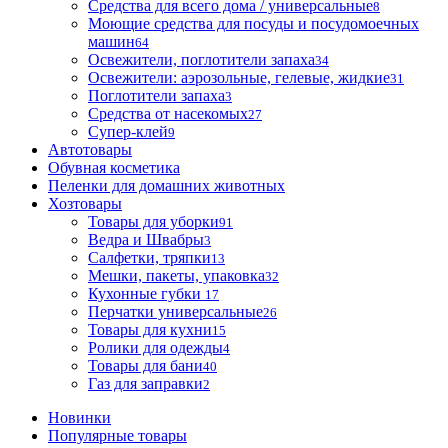
Средства для всего дома / универсальные
8
Моющие средства для посуды и посудомоечных
машин
64
Освежители, поглотители запаха
34
Освежители: аэрозольные, гелевые, жидкие
31
Поглотители запаха
3
Средства от насекомых
27
Супер-клей
9
Автотовары
Обувная косметика
Пеленки для домашних животных
Хозтовары
Товары для уборки
91
Ведра и Швабры
3
Салфетки, тряпки
13
Мешки, пакеты, упаковка
32
Кухонные губки
17
Перчатки универсальные
26
Товары для кухни
15
Ролики для одежды
4
Товары для бани
40
Газ для заправки
2
Новинки
Популярные товары