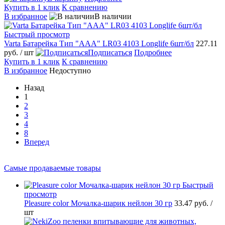
Купить в 1 клик
К сравнению
В избранное
В наличии
Быстрый просмотр
Varta Батарейка Тип "AAA" LR03 4103 Longlife 6шт/бл
227.11
руб.
/ шт
Подписаться
Подробнее
Купить в 1 клик
К сравнению
В избранное
Недоступно
Назад
1
2
3
4
8
Вперед
Самые продаваемые товары
Быстрый
просмотр
Pleasure сolor Мочалка-шарик нейлон 30 гр
33.47 руб.
/
шт