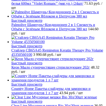
белья 600мл "Violet Romanc" (мяг.уп.) /24шт/
71.63 руб.
/
шт
Быстрый просмотр
Palmolive Шампунь+Кондиционер 2 в 1 Свежесть и
Объём с Зелёным Яблоком и Цитрусом,380 мл
144.60
руб.
/ шт
Быстрый просмотр
Стайлер CB65A45 Remington Keratin Therapy Pro Volume
45350560100
3 990.68 руб.
/ шт
Быстрый просмотр
Кеон Мыло суперчистящее стерилизующее 202г
48.32
руб.
/ шт
Быстрый просмотр
Country Home Пакеты-слайдеры для заморозки и
хранения продуктов 1 л 7 шт
43.94 руб.
/ шт
Быстрый просмотр
Clear Line Мусорные мешки Bio 30л/30шт зеленые
36.05