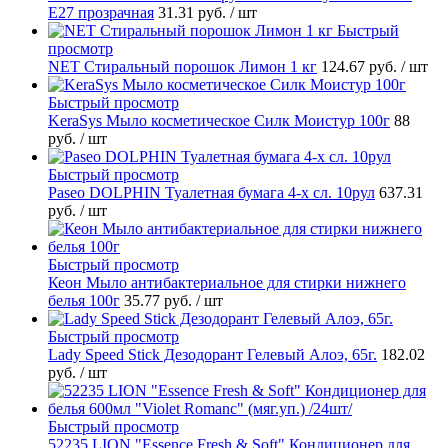
Е27 прозрачная
31.31 руб.
/ шт
Быстрый
просмотр
NET Стиральный порошок Лимон 1 кг
124.67 руб.
/ шт
Быстрый просмотр
KeraSys Мыло косметическое Силк Моистур 100г
88
руб.
/ шт
Быстрый просмотр
Paseo DOLPHIN Туалетная бумага 4-х сл. 10рул
637.31
руб.
/ шт
Быстрый просмотр
Кеон Мыло антибактериальное для стирки нижнего
белья 100г
35.77 руб.
/ шт
Быстрый просмотр
Lady Speed Stick Дезодорант Гелевый Алоэ, 65г.
182.02
руб.
/ шт
Быстрый просмотр
52235 LION "Essence Fresh & Soft" Кондиционер для