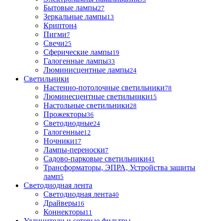
Бытовые лампы
27
Зеркальные лампы
13
Криптон
4
Пигми
7
Свечи
25
Сферические лампы
19
Галогенные лампы
33
Люминисцентные лампы
24
Светильники
Настенно-потолочные светильники
78
Люминесцентные светильники
15
Настольные светильники
28
Прожекторы
36
Светодиодные
24
Галогенные
12
Ночники
17
Лампы-переноски
7
Садово-парковые светильники
41
Трансформаторы, ЭПРА, Устройства защиты
ламп
5
Светодиодная лента
Светодиодная лента
40
Драйверы
16
Коннекторы
11
Удлинители и сетевые фильтры