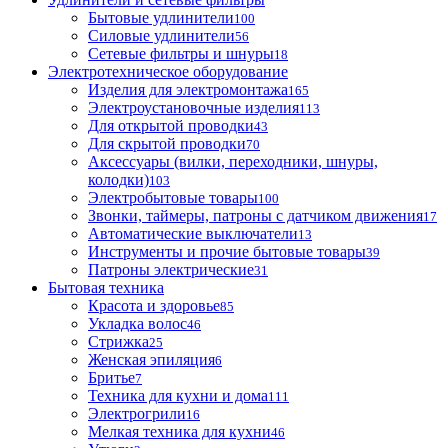
Бытовые удлинители
100
Силовые удлинители
56
Сетевые фильтры и шнуры
18
Электротехническое оборудование
Изделия для электромонтажа
165
Электроустановочные изделия
113
Для открытой проводки
43
Для скрытой проводки
70
Аксессуары (вилки, переходники, шнуры,
колодки)
103
Электробытовые товары
100
Звонки, таймеры, патроны с датчиком движения
17
Автоматические выключатели
13
Инструменты и прочие бытовые товары
39
Патроны электрические
31
Бытовая техника
Красота и здоровье
85
Укладка волос
46
Стрижка
25
Женская эпиляция
6
Бритье
7
Техника для кухни и дома
111
Электрогрили
16
Мелкая техника для кухни
46