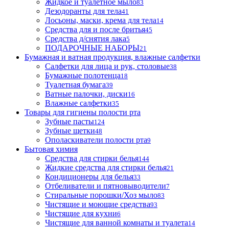
Жидкое и туалетное мыло
83
Дезодоранты для тела
41
Лосьоны, маски, крема для тела
14
Средства для и после бритья
45
Средства д/снятия лака
5
ПОДАРОЧНЫЕ НАБОРЫ
21
Бумажная и ватная продукция, влажные салфетки
Салфетки для лица и рук, столовые
38
Бумажные полотенца
18
Туалетная бумага
39
Ватные палочки, диски
16
Влажные салфетки
35
Товары для гигиены полости рта
Зубные пасты
124
Зубные щетки
48
Ополаскиватели полости рта
9
Бытовая химия
Средства для стирки белья
144
Жидкие средства для стирки белья
21
Кондиционеры для белья
33
Отбеливатели и пятновыводители
7
Стиральные порошки/Хоз мыло
83
Чистящие и моющие средства
93
Чистящие для кухни
6
Чистящие для ванной комнаты и туалета
14