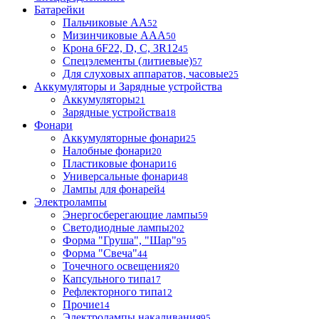
Батарейки
Пальчиковые АА
52
Мизинчиковые ААА
50
Крона 6F22, D, C, 3R12
45
Спецэлементы (литиевые)
57
Для слуховых аппаратов, часовые
25
Аккумуляторы и Зарядные устройства
Аккумуляторы
21
Зарядные устройства
18
Фонари
Аккумуляторные фонари
25
Налобные фонари
20
Пластиковые фонари
16
Универсальные фонари
48
Лампы для фонарей
4
Электролампы
Энергосберегающие лампы
59
Светодиодные лампы
202
Форма "Груша", "Шар"
95
Форма "Свеча"
44
Точечного освещения
20
Капсульного типа
17
Рефлекторного типа
12
Прочие
14
Электролампы накаливания
95