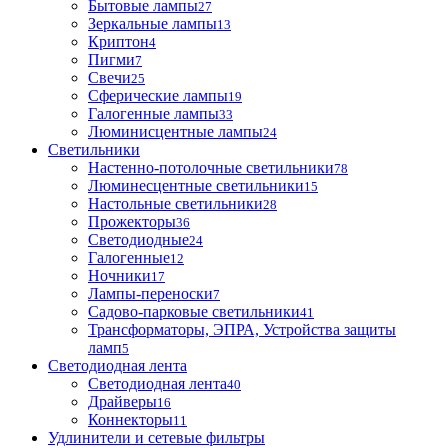
Бытовые лампы
27
Зеркальные лампы
13
Криптон
4
Пигми
7
Свечи
25
Сферические лампы
19
Галогенные лампы
33
Люминисцентные лампы
24
Светильники
Настенно-потолочные светильники
78
Люминесцентные светильники
15
Настольные светильники
28
Прожекторы
36
Светодиодные
24
Галогенные
12
Ночники
17
Лампы-переноски
7
Садово-парковые светильники
41
Трансформаторы, ЭПРА, Устройства защиты
ламп
5
Светодиодная лента
Светодиодная лента
40
Драйверы
16
Коннекторы
11
Удлинители и сетевые фильтры