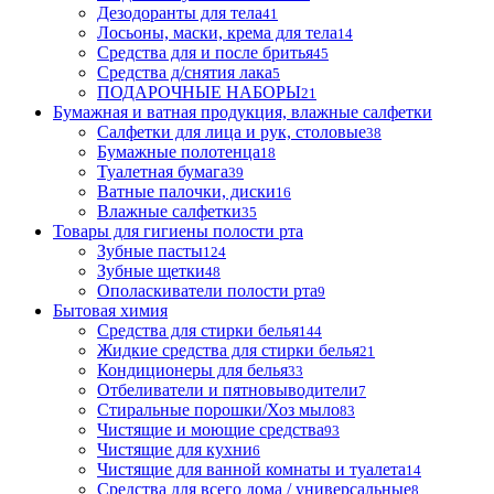
Дезодоранты для тела
41
Лосьоны, маски, крема для тела
14
Средства для и после бритья
45
Средства д/снятия лака
5
ПОДАРОЧНЫЕ НАБОРЫ
21
Бумажная и ватная продукция, влажные салфетки
Салфетки для лица и рук, столовые
38
Бумажные полотенца
18
Туалетная бумага
39
Ватные палочки, диски
16
Влажные салфетки
35
Товары для гигиены полости рта
Зубные пасты
124
Зубные щетки
48
Ополаскиватели полости рта
9
Бытовая химия
Средства для стирки белья
144
Жидкие средства для стирки белья
21
Кондиционеры для белья
33
Отбеливатели и пятновыводители
7
Стиральные порошки/Хоз мыло
83
Чистящие и моющие средства
93
Чистящие для кухни
6
Чистящие для ванной комнаты и туалета
14
Средства для всего дома / универсальные
8