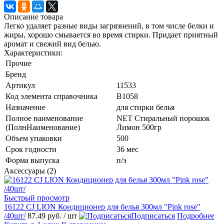
Описание товара
Легко удаляет разные виды загрязнений, в том числе белки и
жиры, хорошо смывается во время стирки. Придает приятный
аромат и свежий вид белью.
Характеристики:
Прочие
Бренд
Артикул
11533
Код элемента справочника
В1058
Назначение
для стирки белья
Полное наименование
NET Стиральный порошок
(ПолнНаименование)
Лимон 500гр
Объем упаковки
500
Срок годности
36 мес
Форма выпуска
п/э
Аксессуары (2)
Быстрый просмотр
16122 CJ LION Кондиционер для белья 300мл "Pink rose"
/40шт/
87.49 руб.
/ шт
Подписаться
Подробнее