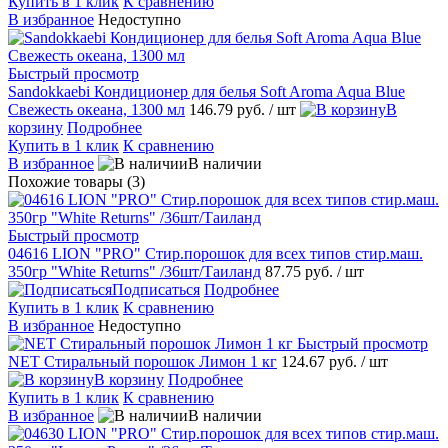
Купить в 1 клик
К сравнению
В избранное
Недоступно
Быстрый просмотр
Sandokkaebi Кондиционер для белья Soft Aroma Aqua Blue
Свежесть океана, 1300 мл
146.79 руб.
/ шт
В
корзину
Подробнее
Купить в 1 клик
К сравнению
В избранное
В наличии
Похожие товары (3)
Быстрый просмотр
04616 LION "PRO" Стир.порошок для всех типов стир.маш.
350гр "White Returns" /36шт/Таиланд
87.75 руб.
/ шт
Подписаться
Подробнее
Купить в 1 клик
К сравнению
В избранное
Недоступно
Быстрый просмотр
NET Стиральный порошок Лимон 1 кг
124.67 руб.
/ шт
В корзину
Подробнее
Купить в 1 клик
К сравнению
В избранное
В наличии