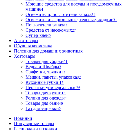
Моющие средства для посуды и посудомоечных
машин
64
Освежители, поглотители запаха
34
Освежители: аэрозольные, гелевые, жидкие
31
Поглотители запаха
3
Средства от насекомых
27
Супер-клей
9
Автотовары
Обувная косметика
Пеленки для домашних животных
Хозтовары
Товары для уборки
91
Ведра и Швабры
3
Салфетки, тряпки
13
Мешки, пакеты, упаковка
32
Кухонные губки
17
Перчатки универсальные
26
Товары для кухни
15
Ролики для одежды
4
Товары для бани
40
Газ для заправки
2
Новинки
Популярные товары
Распродажи и скидки