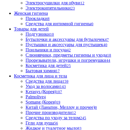
Электросушилки для обуви
12
Электрокипятильники
23
Женская гигиена
Прокладки
8
Средства для интимной гигиены
0
Товары для детей
Подгузники
10
Бутылочки и аксессуары для бутылочек
47
Пустышки и аксессуары для пустышек
40
Поильники и посуда
42
Слюнявчики, предметы гигиены и ухода
18
Прорезыватели, игрушки и погремушки
44
Косметика для детей
25
Бытовая химия
17
Косметика для лица и тела
Cредства для лица
159
Уход за волосами
143
Kerasys (Корея)
107
Palmolive
4
Somang (Корея)
19
Китай (Ланьтин, Меллоу и прочее)
0
Прочие производители
12
Средства по уходу за телом
245
Гели для душа
56
Жидкое и туалетное мыло
83