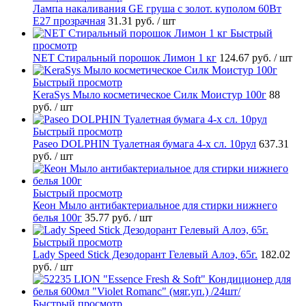
Лампа накаливания GE груша с золот. куполом 60Вт
Е27 прозрачная
31.31 руб.
/ шт
Быстрый
просмотр
NET Стиральный порошок Лимон 1 кг
124.67 руб.
/ шт
Быстрый просмотр
KeraSys Мыло косметическое Силк Моистур 100г
88
руб.
/ шт
Быстрый просмотр
Paseo DOLPHIN Туалетная бумага 4-х сл. 10рул
637.31
руб.
/ шт
Быстрый просмотр
Кеон Мыло антибактериальное для стирки нижнего
белья 100г
35.77 руб.
/ шт
Быстрый просмотр
Lady Speed Stick Дезодорант Гелевый Алоэ, 65г.
182.02
руб.
/ шт
Быстрый просмотр