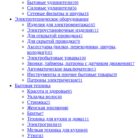
Бытовые удлинители
100
Силовые удлинители
56
Сетевые фильтры и шнуры
18
Электротехническое оборудование
Изделия для электромонтажа
165
Электроустановочные изделия
113
Для открытой проводки
43
Для скрытой проводки
70
Аксессуары (вилки, переходники, шнуры,
колодки)
103
Электробытовые товары
100
Звонки, таймеры, патроны с датчиком движения
17
Автоматические выключатели
13
Инструменты и прочие бытовые товары
39
Патроны электрические
31
Бытовая техника
Красота и здоровье
85
Укладка волос
46
Стрижка
25
Женская эпиляция
6
Бритье
7
Техника для кухни и дома
111
Электрогрили
16
Мелкая техника для кухни
46
Утюги
3