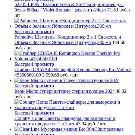
52235 LION "Essence Fresh & Soft" Кондиционер для
белья 600мл "Violet Romanc" (мяг.уп.) /24шт/
71.63 руб.
/
шт
Быстрый просмотр
Palmolive Шампунь+Кондиционер 2 в 1 Свежесть и
Объём с Зелёным Яблоком и Цитрусом,380 мл
144.60
руб.
/ шт
Быстрый просмотр
Стайлер CB65A45 Remington Keratin Therapy Pro Volume
45350560100
3 990.68 руб.
/ шт
Быстрый просмотр
Кеон Мыло суперчистящее стерилизующее 202г
48.32
руб.
/ шт
Быстрый просмотр
Country Home Пакеты-слайдеры для заморозки и
хранения продуктов 1 л 7 шт
43.94 руб.
/ шт
Быстрый просмотр