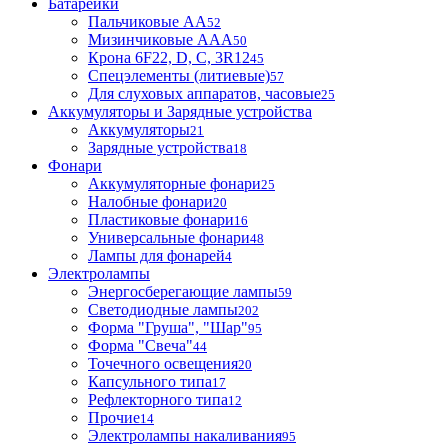
Батарейки
Пальчиковые АА
52
Мизинчиковые ААА
50
Крона 6F22, D, C, 3R12
45
Спецэлементы (литиевые)
57
Для слуховых аппаратов, часовые
25
Аккумуляторы и Зарядные устройства
Аккумуляторы
21
Зарядные устройства
18
Фонари
Аккумуляторные фонари
25
Налобные фонари
20
Пластиковые фонари
16
Универсальные фонари
48
Лампы для фонарей
4
Электролампы
Энергосберегающие лампы
59
Светодиодные лампы
202
Форма "Груша", "Шар"
95
Форма "Свеча"
44
Точечного освещения
20
Капсульного типа
17
Рефлекторного типа
12
Прочие
14
Электролампы накаливания
95