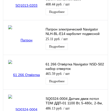
PH:0х75,1х75,2х100 (тканевый
408.44 руб.
/ шт
чехол), CR-V "Ал
Подробнее
Патрон электрический Navigator
NLH-BL-E14 карболит подвесной
Е14, M10
25.11 руб.
/ шт
Подробнее
61 266 Отвёртка Navigator NSD-S02
набор отверток
465.59 руб.
/ шт
Подробнее
SQ0324-0004 Датчик движ потол
TDM ДДП-01 1100 Вт, 5-480с, 2-8м,
5+Лк 120(сбоку)+360(сверху) гр,
486.13 руб.
/ шт