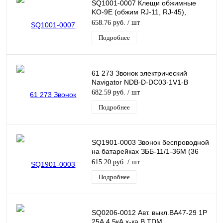
SQ1001-0007 Клещи обжимные
KO-9E (обжим RJ-11, RJ-45),
«МастерЭлектрик» TDM
658.76 руб.
/ шт
Подробнее
61 273 Звонок электрический
Navigator NDB-D-DC03-1V1-B
682.59 руб.
/ шт
Подробнее
SQ1901-0003 Звонок беспроводной
на батарейках ЗББ-11/1-36М (36
мелодий, кнопка IP30, 2х1,5В АА)
615.20 руб.
/ шт
TDM
Подробнее
SQ0206-0012 Авт. выкл.ВА47-29 1Р
25А 4,5кА х-ка В TDM