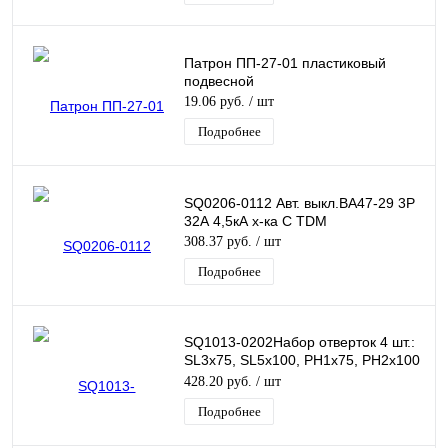
Патрон ПП-27-01 пластиковый
подвесной
19.06 руб.
/ шт
Подробнее
SQ0206-0112 Авт. выкл.ВА47-29 3Р
32А 4,5кА х-ка С TDM
308.37 руб.
/ шт
Подробнее
SQ1013-0202Набор отверток 4 шт.:
SL3x75, SL5х100, PH1х75, PH2х100
(пласт. чемодан), CR-V "Алмаз"
428.20 руб.
/ шт
TDM
Подробнее