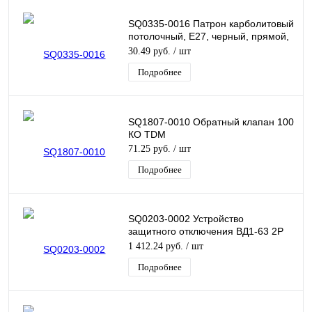
SQ0335-0016 Патрон карболитовый
потолочный, Е27, черный, прямой,
Б/Н TDM
30.49 руб.
/ шт
Подробнее
SQ1807-0010 Обратный клапан 100
КО TDM
71.25 руб.
/ шт
Подробнее
SQ0203-0002 Устройство
защитного отключения ВД1-63 2Р
16А 10мА TDM
1 412.24 руб.
/ шт
Подробнее