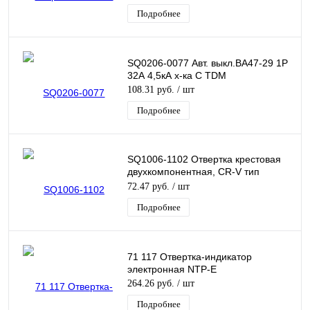
Подробнее
SQ0206-0077 Авт. выкл.ВА47-29 1Р
32А 4,5кА х-ка С TDM
108.31 руб.
/ шт
Подробнее
SQ1006-1102 Отвертка крестовая
двухкомпонентная, CR-V тип
PH0x100, серия "Алмаз" TDM (ЕС)
72.47 руб.
/ шт
Подробнее
71 117 Отвертка-индикатор
электронная NTP-E
264.26 руб.
/ шт
Подробнее