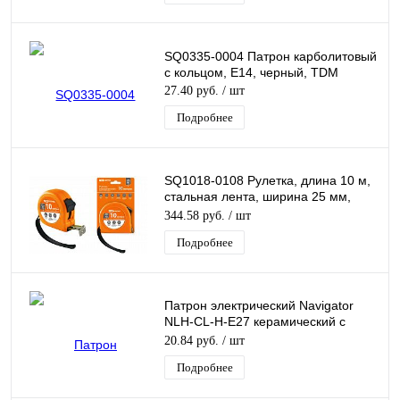
SQ0335-0004 Патрон карболитовый
с кольцом, Е14, черный, TDM
27.40 руб.
/ шт
Подробнее
SQ1018-0108 Рулетка, длина 10 м,
стальная лента, ширина 25 мм,
прорез покрытие, магнит, "Рубин"
344.58 руб.
/ шт
TDM
Подробнее
Патрон электрический Navigator
NLH-CL-H-E27 керамический с
держателем Е27
20.84 руб.
/ шт
Подробнее