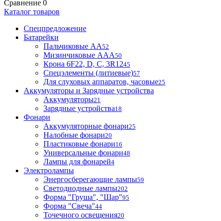
Сравнение
0
Каталог товаров
Спецпредложение
Батарейки
Пальчиковые АА
52
Мизинчиковые ААА
50
Крона 6F22, D, C, 3R12
45
Спецэлементы (литиевые)
57
Для слуховых аппаратов, часовые
25
Аккумуляторы и Зарядные устройства
Аккумуляторы
21
Зарядные устройства
18
Фонари
Аккумуляторные фонари
25
Налобные фонари
20
Пластиковые фонари
16
Универсальные фонари
48
Лампы для фонарей
4
Электролампы
Энергосберегающие лампы
59
Светодиодные лампы
202
Форма "Груша", "Шар"
95
Форма "Свеча"
44
Точечного освещения
20