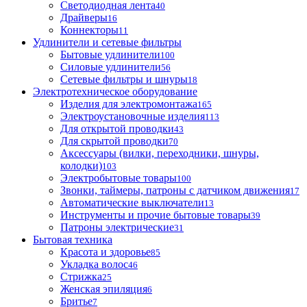
Светодиодная лента
40
Драйверы
16
Коннекторы
11
Удлинители и сетевые фильтры
Бытовые удлинители
100
Силовые удлинители
56
Сетевые фильтры и шнуры
18
Электротехническое оборудование
Изделия для электромонтажа
165
Электроустановочные изделия
113
Для открытой проводки
43
Для скрытой проводки
70
Аксессуары (вилки, переходники, шнуры,
колодки)
103
Электробытовые товары
100
Звонки, таймеры, патроны с датчиком движения
17
Автоматические выключатели
13
Инструменты и прочие бытовые товары
39
Патроны электрические
31
Бытовая техника
Красота и здоровье
85
Укладка волос
46
Стрижка
25
Женская эпиляция
6
Бритье
7