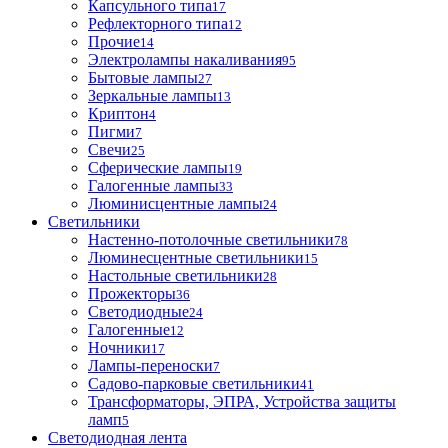
Капсульного типа
17
Рефлекторного типа
12
Прочие
14
Электролампы накаливания
95
Бытовые лампы
27
Зеркальные лампы
13
Криптон
4
Пигми
7
Свечи
25
Сферические лампы
19
Галогенные лампы
33
Люминисцентные лампы
24
Светильники
Настенно-потолочные светильники
78
Люминесцентные светильники
15
Настольные светильники
28
Прожекторы
36
Светодиодные
24
Галогенные
12
Ночники
17
Лампы-переноски
7
Садово-парковые светильники
41
Трансформаторы, ЭПРА, Устройства защиты
ламп
5
Светодиодная лента