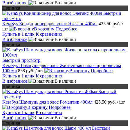
В избранное
В наличии
Новинка
Быстрый
просмотр
KeraSys Кондиционер для волос Элеганс 400мл
425.50 руб.
/
шт
В корзину
Подробнее
Купить в 1 клик
К сравнению
В избранное
В наличии
Новинка
Быстрый просмотр
KeraSys Шампунь для волос Жизненная сила с прополисом
1000мл
858 руб.
/ шт
В корзину
Подробнее
Купить в 1 клик
К сравнению
В избранное
В наличии
Новинка
Быстрый
просмотр
KeraSys Шампунь для волос Романтик 400мл
425.50 руб.
/ шт
В корзину
Подробнее
Купить в 1 клик
К сравнению
В избранное
В наличии
Новинка
Быстрый