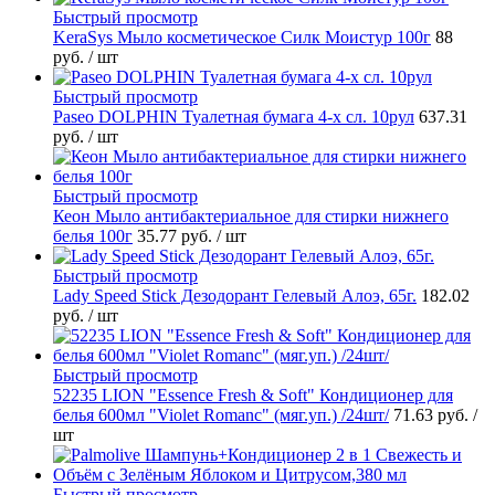
Быстрый просмотр
KeraSys Мыло косметическое Силк Моистур 100г
88
руб.
/ шт
Быстрый просмотр
Paseo DOLPHIN Туалетная бумага 4-х сл. 10рул
637.31
руб.
/ шт
Быстрый просмотр
Кеон Мыло антибактериальное для стирки нижнего
белья 100г
35.77 руб.
/ шт
Быстрый просмотр
Lady Speed Stick Дезодорант Гелевый Алоэ, 65г.
182.02
руб.
/ шт
Быстрый просмотр
52235 LION "Essence Fresh & Soft" Кондиционер для
белья 600мл "Violet Romanc" (мяг.уп.) /24шт/
71.63 руб.
/
шт
Быстрый просмотр