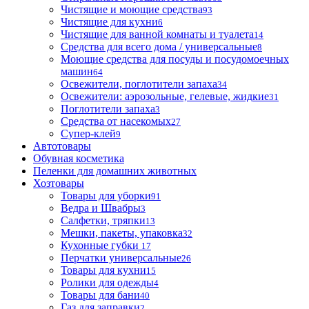
Чистящие и моющие средства
93
Чистящие для кухни
6
Чистящие для ванной комнаты и туалета
14
Средства для всего дома / универсальные
8
Моющие средства для посуды и посудомоечных
машин
64
Освежители, поглотители запаха
34
Освежители: аэрозольные, гелевые, жидкие
31
Поглотители запаха
3
Средства от насекомых
27
Супер-клей
9
Автотовары
Обувная косметика
Пеленки для домашних животных
Хозтовары
Товары для уборки
91
Ведра и Швабры
3
Салфетки, тряпки
13
Мешки, пакеты, упаковка
32
Кухонные губки
17
Перчатки универсальные
26
Товары для кухни
15
Ролики для одежды
4
Товары для бани
40
Газ для заправки
2