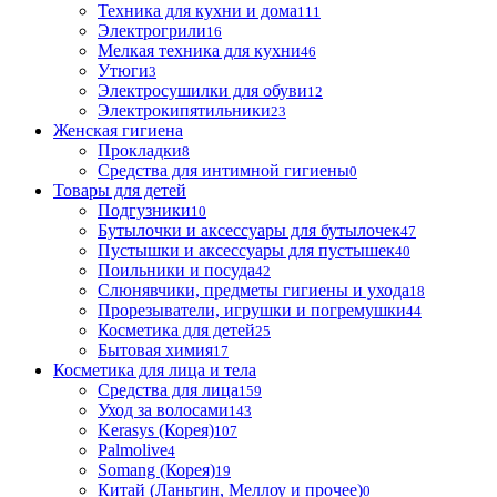
Техника для кухни и дома
111
Электрогрили
16
Мелкая техника для кухни
46
Утюги
3
Электросушилки для обуви
12
Электрокипятильники
23
Женская гигиена
Прокладки
8
Средства для интимной гигиены
0
Товары для детей
Подгузники
10
Бутылочки и аксессуары для бутылочек
47
Пустышки и аксессуары для пустышек
40
Поильники и посуда
42
Слюнявчики, предметы гигиены и ухода
18
Прорезыватели, игрушки и погремушки
44
Косметика для детей
25
Бытовая химия
17
Косметика для лица и тела
Cредства для лица
159
Уход за волосами
143
Kerasys (Корея)
107
Palmolive
4
Somang (Корея)
19
Китай (Ланьтин, Меллоу и прочее)
0