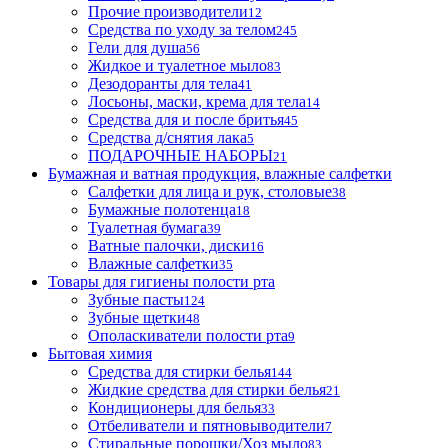
Прочие производители
12
Средства по уходу за телом
245
Гели для душа
56
Жидкое и туалетное мыло
83
Дезодоранты для тела
41
Лосьоны, маски, крема для тела
14
Средства для и после бритья
45
Средства д/снятия лака
5
ПОДАРОЧНЫЕ НАБОРЫ
21
Бумажная и ватная продукция, влажные салфетки
Салфетки для лица и рук, столовые
38
Бумажные полотенца
18
Туалетная бумага
39
Ватные палочки, диски
16
Влажные салфетки
35
Товары для гигиены полости рта
Зубные пасты
124
Зубные щетки
48
Ополаскиватели полости рта
9
Бытовая химия
Средства для стирки белья
144
Жидкие средства для стирки белья
21
Кондиционеры для белья
33
Отбеливатели и пятновыводители
7
Стиральные порошки/Хоз мыло
83