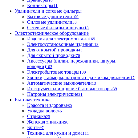
16
Коннекторы
11
Удлинители и сетевые фильтры
Бытовые удлинители
100
Силовые удлинители
56
Сетевые фильтры и шнуры
18
Электротехническое оборудование
Изделия для электромонтажа
165
Электроустановочные изделия
113
Для открытой проводки
43
Для скрытой проводки
70
Аксессуары (вилки, переходники, шнуры,
колодки)
103
Электробытовые товары
100
Звонки, таймеры, патроны с датчиком движения
17
Автоматические выключатели
13
Инструменты и прочие бытовые товары
39
Патроны электрические
31
Бытовая техника
Красота и здоровье
85
Укладка волос
46
Стрижка
25
Женская эпиляция
6
Бритье
7
Техника для кухни и дома
111