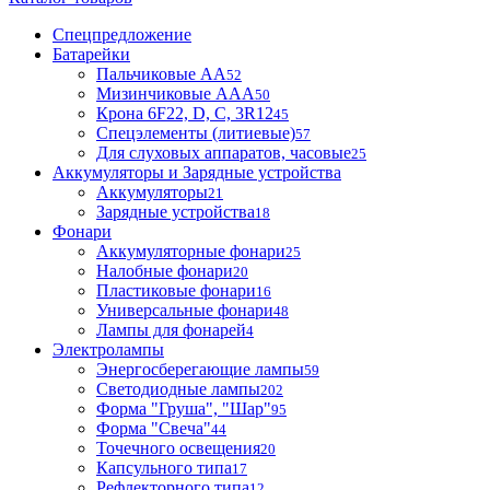
Спецпредложение
Батарейки
Пальчиковые АА
52
Мизинчиковые ААА
50
Крона 6F22, D, C, 3R12
45
Спецэлементы (литиевые)
57
Для слуховых аппаратов, часовые
25
Аккумуляторы и Зарядные устройства
Аккумуляторы
21
Зарядные устройства
18
Фонари
Аккумуляторные фонари
25
Налобные фонари
20
Пластиковые фонари
16
Универсальные фонари
48
Лампы для фонарей
4
Электролампы
Энергосберегающие лампы
59
Светодиодные лампы
202
Форма "Груша", "Шар"
95
Форма "Свеча"
44
Точечного освещения
20
Капсульного типа
17
Рефлекторного типа
12