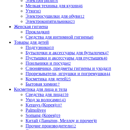
Электрогрили
16
Мелкая техника для кухни
46
Утюги
3
Электросушилки для обуви
12
Электрокипятильники
23
Женская гигиена
Прокладки
8
Средства для интимной гигиены
0
Товары для детей
Подгузники
10
Бутылочки и аксессуары для бутылочек
47
Пустышки и аксессуары для пустышек
40
Поильники и посуда
42
Слюнявчики, предметы гигиены и ухода
18
Прорезыватели, игрушки и погремушки
44
Косметика для детей
25
Бытовая химия
17
Косметика для лица и тела
Cредства для лица
159
Уход за волосами
143
Kerasys (Корея)
107
Palmolive
4
Somang (Корея)
19
Китай (Ланьтин, Меллоу и прочее)
0
Прочие производители
12