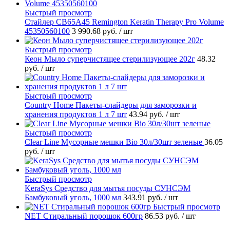
Быстрый просмотр
Стайлер CB65A45 Remington Keratin Therapy Pro Volume
45350560100
3 990.68 руб.
/ шт
Быстрый просмотр
Кеон Мыло суперчистящее стерилизующее 202г
48.32
руб.
/ шт
Быстрый просмотр
Country Home Пакеты-слайдеры для заморозки и
хранения продуктов 1 л 7 шт
43.94 руб.
/ шт
Быстрый просмотр
Clear Line Мусорные мешки Bio 30л/30шт зеленые
36.05
руб.
/ шт
Быстрый просмотр
KeraSys Средство для мытья посуды СУНСЭМ
Бамбуковый уголь, 1000 мл
343.91 руб.
/ шт
Быстрый просмотр
NET Стиральный порошок 600гр
86.53 руб.
/ шт