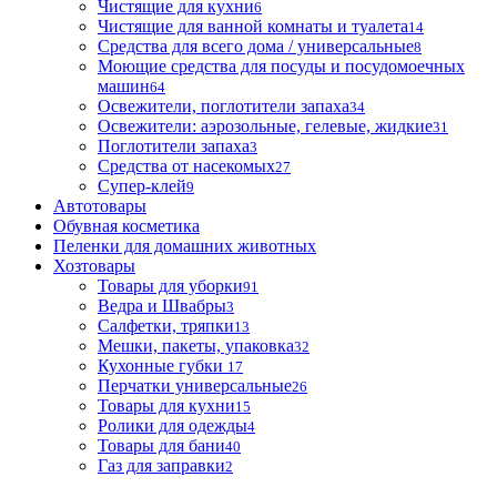
Чистящие для кухни
6
Чистящие для ванной комнаты и туалета
14
Средства для всего дома / универсальные
8
Моющие средства для посуды и посудомоечных
машин
64
Освежители, поглотители запаха
34
Освежители: аэрозольные, гелевые, жидкие
31
Поглотители запаха
3
Средства от насекомых
27
Супер-клей
9
Автотовары
Обувная косметика
Пеленки для домашних животных
Хозтовары
Товары для уборки
91
Ведра и Швабры
3
Салфетки, тряпки
13
Мешки, пакеты, упаковка
32
Кухонные губки
17
Перчатки универсальные
26
Товары для кухни
15
Ролики для одежды
4
Товары для бани
40
Газ для заправки
2