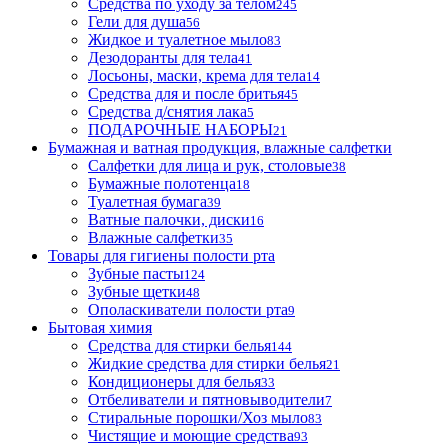
Средства по уходу за телом
245
Гели для душа
56
Жидкое и туалетное мыло
83
Дезодоранты для тела
41
Лосьоны, маски, крема для тела
14
Средства для и после бритья
45
Средства д/снятия лака
5
ПОДАРОЧНЫЕ НАБОРЫ
21
Бумажная и ватная продукция, влажные салфетки
Салфетки для лица и рук, столовые
38
Бумажные полотенца
18
Туалетная бумага
39
Ватные палочки, диски
16
Влажные салфетки
35
Товары для гигиены полости рта
Зубные пасты
124
Зубные щетки
48
Ополаскиватели полости рта
9
Бытовая химия
Средства для стирки белья
144
Жидкие средства для стирки белья
21
Кондиционеры для белья
33
Отбеливатели и пятновыводители
7
Стиральные порошки/Хоз мыло
83
Чистящие и моющие средства
93