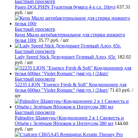
Быстрый просмотр
Paseo DOLPHIN Туалетная бумага 4-х сл. 10рул
637.31
руб.
/ шт
Быстрый просмотр
Кеон Мыло антибактериальное для стирки нижнего
белья 100г
35.77 руб.
/ шт
Быстрый просмотр
Lady Speed Stick Дезодорант Гелевый Алоэ, 65г.
182.02
руб.
/ шт
Быстрый просмотр
52235 LION "Essence Fresh & Soft" Кондиционер для
белья 600мл "Violet Romanc" (мяг.уп.) /24шт/
71.63 руб.
/
шт
Быстрый просмотр
Palmolive Шампунь+Кондиционер 2 в 1 Свежесть и
Объём с Зелёным Яблоком и Цитрусом,380 мл
144.60
руб.
/ шт