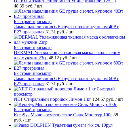
DURU Хозяйственное мыло Универсальное, 125 гр
48.39 руб.
/ шт
Быстрый просмотр
Лампа накаливания GE груша с золот. куполом 40Вт
Е27 прозрачная
31.31 руб.
/ шт
Быстрый просмотр
DERMAL Увлажняющая тканевая маска с коллагеном
для мужчин 23гр
48.12 руб.
/ шт
Быстрый просмотр
Лампа накаливания GE груша с золот. куполом 60Вт
Е27 прозрачная
31.31 руб.
/ шт
Быстрый
просмотр
NET Стиральный порошок Лимон 1 кг
124.67 руб.
/ шт
Быстрый просмотр
KeraSys Мыло косметическое Силк Моистур 100г
88
руб.
/ шт