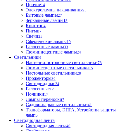
Прочие
14
Электролампы накаливания
95
Бытовые лампы
27
Зеркальные лампы
13
Криптон
4
Пигми
7
Свечи
25
Сферические лампы
19
Галогенные лампы
33
Люминисцентные лампы
24
Светильники
Настенно-потолочные светильники
78
Люминесцентные светильники
15
Настольные светильники
28
Прожекторы
36
Светодиодные
24
Галогенные
12
Ночники
17
Лампы-переноски
7
Садово-парковые светильники
41
Трансформаторы, ЭПРА, Устройства защиты
ламп
5
Светодиодная лента
Светодиодная лента
40
Драйверы