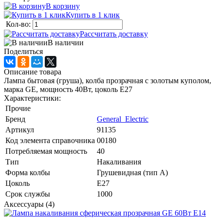
В корзину
Купить в 1 клик
Кол-во:
Рассчитать доставку
В наличии
Поделиться
Описание товара
Лампа бытовая (груша), колба прозрачная с золотым куполом,
марка GE, мощность 40Вт, цоколь Е27
Характеристики:
Прочие
Бренд
General_Electric
Артикул
91135
Код элемента справочника
00180
Потребляемая мощность
40
Тип
Накаливания
Форма колбы
Грушевидная (тип A)
Цоколь
E27
Срок службы
1000
Аксессуары (4)