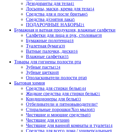
Дезодоранты для тела
41
Лосьоны, маски, крема для тела
14
Средства для и после бритья
45
Средства д/снятия лака
5
ПОДАРОЧНЫЕ НАБОРЫ
21
Бумажная и ватная продукция, влажные салфетки
Салфетки для лица и рук, столовые
38
Бумажные полотенца
18
Туалетная бумага
39
Ватные палочки, диски
16
Влажные салфетки
35
Товары для гигиены полости рта
Зубные пасты
124
Зубные щетки
48
Ополаскиватели полости рта
9
Бытовая химия
Средства для стирки белья
144
Жидкие средства для стирки белья
21
Кондиционеры для белья
33
Отбеливатели и пятновыводители
7
Стиральные порошки/Хоз мыло
83
Чистящие и моющие средства
93
Чистящие для кухни
6
Чистящие для ванной комнаты и туалета
14
Средства для всего дома / универсальные
8