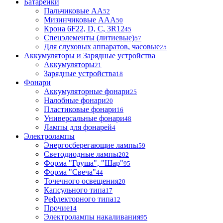
Батарейки
Пальчиковые АА
52
Мизинчиковые ААА
50
Крона 6F22, D, C, 3R12
45
Спецэлементы (литиевые)
57
Для слуховых аппаратов, часовые
25
Аккумуляторы и Зарядные устройства
Аккумуляторы
21
Зарядные устройства
18
Фонари
Аккумуляторные фонари
25
Налобные фонари
20
Пластиковые фонари
16
Универсальные фонари
48
Лампы для фонарей
4
Электролампы
Энергосберегающие лампы
59
Светодиодные лампы
202
Форма "Груша", "Шар"
95
Форма "Свеча"
44
Точечного освещения
20
Капсульного типа
17
Рефлекторного типа
12
Прочие
14
Электролампы накаливания
95