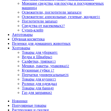
Моющие средства для посуды и посудомоечных
машин
64
Освежители, поглотители запаха
34
Освежители: аэрозольные, гелевые, жидкие
31
Поглотители запаха
3
Средства от насекомых
27
Супер-клей
9
Автотовары
Обувная косметика
Пеленки для домашних животных
Хозтовары
Товары для уборки
91
Ведра и Швабры
3
Салфетки, тряпки
13
Мешки, пакеты, упаковка
32
Кухонные губки
17
Перчатки универсальные
26
Товары для кухни
15
Ролики для одежды
4
Товары для бани
40
Газ для заправки
2
Новинки
Популярные товары
Распродажи и скидки