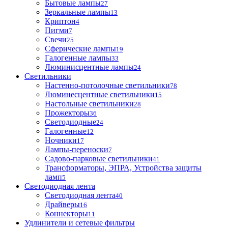
Бытовые лампы
27
Зеркальные лампы
13
Криптон
4
Пигми
7
Свечи
25
Сферические лампы
19
Галогенные лампы
33
Люминисцентные лампы
24
Светильники
Настенно-потолочные светильники
78
Люминесцентные светильники
15
Настольные светильники
28
Прожекторы
36
Светодиодные
24
Галогенные
12
Ночники
17
Лампы-переноски
7
Садово-парковые светильники
41
Трансформаторы, ЭПРА, Устройства защиты
ламп
5
Светодиодная лента
Светодиодная лента
40
Драйверы
16
Коннекторы
11
Удлинители и сетевые фильтры