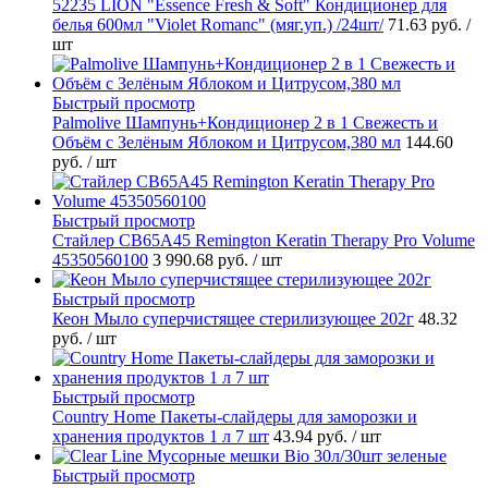
52235 LION "Essence Fresh & Soft" Кондиционер для
белья 600мл "Violet Romanc" (мяг.уп.) /24шт/
71.63 руб.
/
шт
Быстрый просмотр
Palmolive Шампунь+Кондиционер 2 в 1 Свежесть и
Объём с Зелёным Яблоком и Цитрусом,380 мл
144.60
руб.
/ шт
Быстрый просмотр
Стайлер CB65A45 Remington Keratin Therapy Pro Volume
45350560100
3 990.68 руб.
/ шт
Быстрый просмотр
Кеон Мыло суперчистящее стерилизующее 202г
48.32
руб.
/ шт
Быстрый просмотр
Country Home Пакеты-слайдеры для заморозки и
хранения продуктов 1 л 7 шт
43.94 руб.
/ шт
Быстрый просмотр