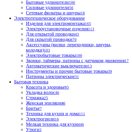
Бытовые удлинители
100
Силовые удлинители
56
Сетевые фильтры и шнуры
18
Электротехническое оборудование
Изделия для электромонтажа
165
Электроустановочные изделия
113
Для открытой проводки
43
Для скрытой проводки
70
Аксессуары (вилки, переходники, шнуры,
колодки)
103
Электробытовые товары
100
Звонки, таймеры, патроны с датчиком движения
17
Автоматические выключатели
13
Инструменты и прочие бытовые товары
39
Патроны электрические
31
Бытовая техника
Красота и здоровье
85
Укладка волос
46
Стрижка
25
Женская эпиляция
6
Бритье
7
Техника для кухни и дома
111
Электрогрили
16
Мелкая техника для кухни
46
Утюги
3