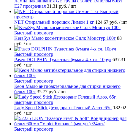
Лампа накаливания GE груша с золот. куполом 60Вт
Е27 прозрачная
31.31 руб.
/ шт
Быстрый
просмотр
NET Стиральный порошок Лимон 1 кг
124.67 руб.
/ шт
Быстрый просмотр
KeraSys Мыло косметическое Силк Моистур 100г
88
руб.
/ шт
Быстрый просмотр
Paseo DOLPHIN Туалетная бумага 4-х сл. 10рул
637.31
руб.
/ шт
Быстрый просмотр
Кеон Мыло антибактериальное для стирки нижнего
белья 100г
35.77 руб.
/ шт
Быстрый просмотр
Lady Speed Stick Дезодорант Гелевый Алоэ, 65г.
182.02
руб.
/ шт
Быстрый просмотр