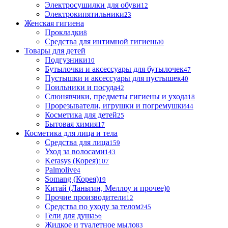
Электросушилки для обуви
12
Электрокипятильники
23
Женская гигиена
Прокладки
8
Средства для интимной гигиены
0
Товары для детей
Подгузники
10
Бутылочки и аксессуары для бутылочек
47
Пустышки и аксессуары для пустышек
40
Поильники и посуда
42
Слюнявчики, предметы гигиены и ухода
18
Прорезыватели, игрушки и погремушки
44
Косметика для детей
25
Бытовая химия
17
Косметика для лица и тела
Cредства для лица
159
Уход за волосами
143
Kerasys (Корея)
107
Palmolive
4
Somang (Корея)
19
Китай (Ланьтин, Меллоу и прочее)
0
Прочие производители
12
Средства по уходу за телом
245
Гели для душа
56
Жидкое и туалетное мыло
83