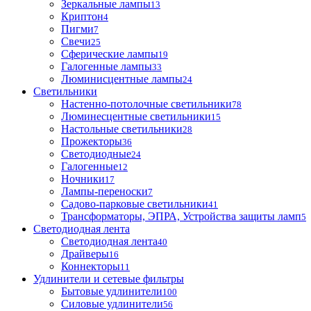
Зеркальные лампы
13
Криптон
4
Пигми
7
Свечи
25
Сферические лампы
19
Галогенные лампы
33
Люминисцентные лампы
24
Светильники
Настенно-потолочные светильники
78
Люминесцентные светильники
15
Настольные светильники
28
Прожекторы
36
Светодиодные
24
Галогенные
12
Ночники
17
Лампы-переноски
7
Садово-парковые светильники
41
Трансформаторы, ЭПРА, Устройства защиты ламп
5
Светодиодная лента
Светодиодная лента
40
Драйверы
16
Коннекторы
11
Удлинители и сетевые фильтры
Бытовые удлинители
100
Силовые удлинители
56