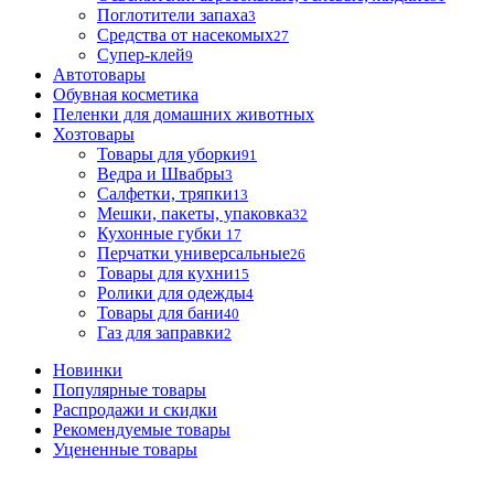
Поглотители запаха
3
Средства от насекомых
27
Супер-клей
9
Автотовары
Обувная косметика
Пеленки для домашних животных
Хозтовары
Товары для уборки
91
Ведра и Швабры
3
Салфетки, тряпки
13
Мешки, пакеты, упаковка
32
Кухонные губки
17
Перчатки универсальные
26
Товары для кухни
15
Ролики для одежды
4
Товары для бани
40
Газ для заправки
2
Новинки
Популярные товары
Распродажи и скидки
Рекомендуемые товары
Уцененные товары