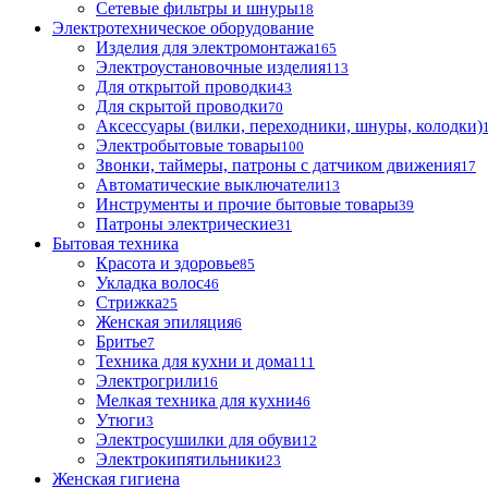
Сетевые фильтры и шнуры
18
Электротехническое оборудование
Изделия для электромонтажа
165
Электроустановочные изделия
113
Для открытой проводки
43
Для скрытой проводки
70
Аксессуары (вилки, переходники, шнуры, колодки)
Электробытовые товары
100
Звонки, таймеры, патроны с датчиком движения
17
Автоматические выключатели
13
Инструменты и прочие бытовые товары
39
Патроны электрические
31
Бытовая техника
Красота и здоровье
85
Укладка волос
46
Стрижка
25
Женская эпиляция
6
Бритье
7
Техника для кухни и дома
111
Электрогрили
16
Мелкая техника для кухни
46
Утюги
3
Электросушилки для обуви
12
Электрокипятильники
23
Женская гигиена