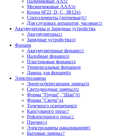
Пальчиковые АА
52
Мизинчиковые ААА
50
Крона 6F22, D, C, 3R12
45
Спецэлементы (литиевые)
57
Для слуховых аппаратов, часовые
25
Аккумуляторы и Зарядные устройства
Аккумуляторы
21
Зарядные устройства
18
Фонари
Аккумуляторные фонари
25
Налобные фонари
20
Пластиковые фонари
16
Универсальные фонари
48
Лампы для фонарей
4
Электролампы
Энергосберегающие лампы
59
Светодиодные лампы
202
Форма "Груша", "Шар"
95
Форма "Свеча"
44
Точечного освещения
20
Капсульного типа
17
Рефлекторного типа
12
Прочие
14
Электролампы накаливания
95
Бытовые лампы
27