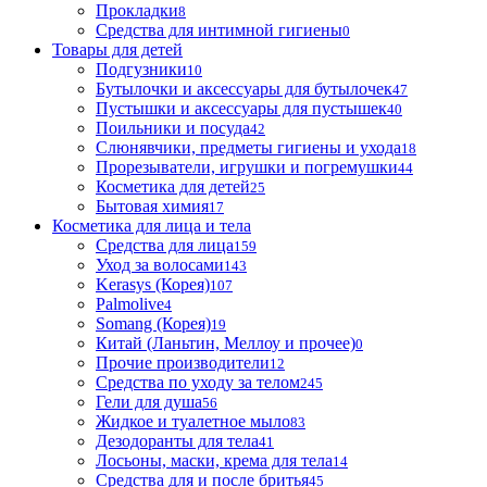
Прокладки
8
Средства для интимной гигиены
0
Товары для детей
Подгузники
10
Бутылочки и аксессуары для бутылочек
47
Пустышки и аксессуары для пустышек
40
Поильники и посуда
42
Слюнявчики, предметы гигиены и ухода
18
Прорезыватели, игрушки и погремушки
44
Косметика для детей
25
Бытовая химия
17
Косметика для лица и тела
Cредства для лица
159
Уход за волосами
143
Kerasys (Корея)
107
Palmolive
4
Somang (Корея)
19
Китай (Ланьтин, Меллоу и прочее)
0
Прочие производители
12
Средства по уходу за телом
245
Гели для душа
56
Жидкое и туалетное мыло
83
Дезодоранты для тела
41
Лосьоны, маски, крема для тела
14
Средства для и после бритья
45