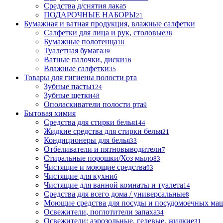
Средства д/снятия лака
5
ПОДАРОЧНЫЕ НАБОРЫ
21
Бумажная и ватная продукция, влажные салфетки
Салфетки для лица и рук, столовые
38
Бумажные полотенца
18
Туалетная бумага
39
Ватные палочки, диски
16
Влажные салфетки
35
Товары для гигиены полости рта
Зубные пасты
124
Зубные щетки
48
Ополаскиватели полости рта
9
Бытовая химия
Средства для стирки белья
144
Жидкие средства для стирки белья
21
Кондиционеры для белья
33
Отбеливатели и пятновыводители
7
Стиральные порошки/Хоз мыло
83
Чистящие и моющие средства
93
Чистящие для кухни
6
Чистящие для ванной комнаты и туалета
14
Средства для всего дома / универсальные
8
Моющие средства для посуды и посудомоечных ма
Освежители, поглотители запаха
34
Освежители: аэрозольные, гелевые, жидкие
31