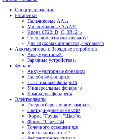
Спецпредложение
Батарейки
Пальчиковые АА
52
Мизинчиковые ААА
50
Крона 6F22, D, C, 3R12
45
Спецэлементы (литиевые)
57
Для слуховых аппаратов, часовые
25
Аккумуляторы и Зарядные устройства
Аккумуляторы
21
Зарядные устройства
18
Фонари
Аккумуляторные фонари
25
Налобные фонари
20
Пластиковые фонари
16
Универсальные фонари
48
Лампы для фонарей
4
Электролампы
Энергосберегающие лампы
59
Светодиодные лампы
202
Форма "Груша", "Шар"
95
Форма "Свеча"
44
Точечного освещения
20
Капсульного типа
17
Рефлекторного типа
12