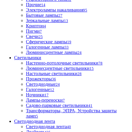
Прочие
14
Электролампы накаливания
95
Бытовые лампы
27
Зеркальные лампы
13
Криптон
4
Пигми
7
Свечи
25
Сферические лампы
19
Галогенные лампы
33
Люминисцентные лампы
24
Светильники
Настенно-потолочные светильники
78
Люминесцентные светильники
15
Настольные светильники
28
Прожекторы
36
Светодиодные
24
Галогенные
12
Ночники
17
Лампы-переноски
7
Садово-парковые светильники
41
Трансформаторы, ЭПРА, Устройства защиты
ламп
5
Светодиодная лента
Светодиодная лента
40
Драйверы