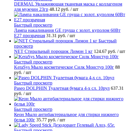
DERMAL Увлажняющая тканевая маска с коллагеном
для мужчин 23гр
48.12 руб.
/ шт
Быстрый просмотр
Лампа накаливания GE груша с золот. куполом 60Вт
Е27 прозрачная
31.31 руб.
/ шт
Быстрый
просмотр
NET Стиральный порошок Лимон 1 кг
124.67 руб.
/ шт
Быстрый просмотр
KeraSys Мыло косметическое Силк Моистур 100г
88
руб.
/ шт
Быстрый просмотр
Paseo DOLPHIN Туалетная бумага 4-х сл. 10рул
637.31
руб.
/ шт
Быстрый просмотр
Кеон Мыло антибактериальное для стирки нижнего
белья 100г
35.77 руб.
/ шт
Быстрый просмотр