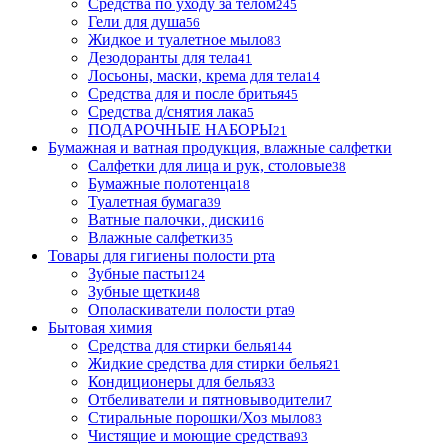
Средства по уходу за телом
245
Гели для душа
56
Жидкое и туалетное мыло
83
Дезодоранты для тела
41
Лосьоны, маски, крема для тела
14
Средства для и после бритья
45
Средства д/снятия лака
5
ПОДАРОЧНЫЕ НАБОРЫ
21
Бумажная и ватная продукция, влажные салфетки
Салфетки для лица и рук, столовые
38
Бумажные полотенца
18
Туалетная бумага
39
Ватные палочки, диски
16
Влажные салфетки
35
Товары для гигиены полости рта
Зубные пасты
124
Зубные щетки
48
Ополаскиватели полости рта
9
Бытовая химия
Средства для стирки белья
144
Жидкие средства для стирки белья
21
Кондиционеры для белья
33
Отбеливатели и пятновыводители
7
Стиральные порошки/Хоз мыло
83
Чистящие и моющие средства
93