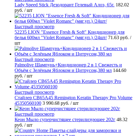
Lady Speed Stick Дезодорант Гелевый Алоэ, 65г.
182.02
руб.
/ шт
Быстрый просмотр
52235 LION "Essence Fresh & Soft" Кондиционер для
белья 600мл "Violet Romanc" (мяг.уп.) /24шт/
71.63 руб.
/
шт
Быстрый просмотр
Palmolive Шампунь+Кондиционер 2 в 1 Свежесть и
Объём с Зелёным Яблоком и Цитрусом,380 мл
144.60
руб.
/ шт
Быстрый просмотр
Стайлер CB65A45 Remington Keratin Therapy Pro Volume
45350560100
3 990.68 руб.
/ шт
Быстрый просмотр
Кеон Мыло суперчистящее стерилизующее 202г
48.32
руб.
/ шт