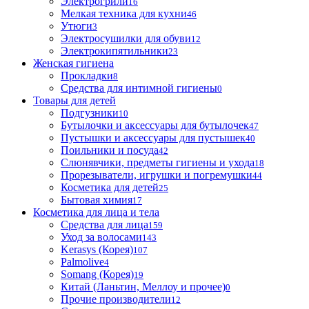
Электрогрили
16
Мелкая техника для кухни
46
Утюги
3
Электросушилки для обуви
12
Электрокипятильники
23
Женская гигиена
Прокладки
8
Средства для интимной гигиены
0
Товары для детей
Подгузники
10
Бутылочки и аксессуары для бутылочек
47
Пустышки и аксессуары для пустышек
40
Поильники и посуда
42
Слюнявчики, предметы гигиены и ухода
18
Прорезыватели, игрушки и погремушки
44
Косметика для детей
25
Бытовая химия
17
Косметика для лица и тела
Cредства для лица
159
Уход за волосами
143
Kerasys (Корея)
107
Palmolive
4
Somang (Корея)
19
Китай (Ланьтин, Меллоу и прочее)
0
Прочие производители
12