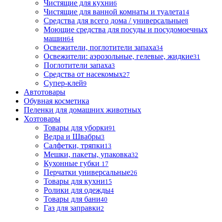
Чистящие для кухни
6
Чистящие для ванной комнаты и туалета
14
Средства для всего дома / универсальные
8
Моющие средства для посуды и посудомоечных
машин
64
Освежители, поглотители запаха
34
Освежители: аэрозольные, гелевые, жидкие
31
Поглотители запаха
3
Средства от насекомых
27
Супер-клей
9
Автотовары
Обувная косметика
Пеленки для домашних животных
Хозтовары
Товары для уборки
91
Ведра и Швабры
3
Салфетки, тряпки
13
Мешки, пакеты, упаковка
32
Кухонные губки
17
Перчатки универсальные
26
Товары для кухни
15
Ролики для одежды
4
Товары для бани
40
Газ для заправки
2