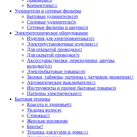
16
Коннекторы
11
Удлинители и сетевые фильтры
Бытовые удлинители
100
Силовые удлинители
56
Сетевые фильтры и шнуры
18
Электротехническое оборудование
Изделия для электромонтажа
165
Электроустановочные изделия
113
Для открытой проводки
43
Для скрытой проводки
70
Аксессуары (вилки, переходники, шнуры,
колодки)
103
Электробытовые товары
100
Звонки, таймеры, патроны с датчиком движения
17
Автоматические выключатели
13
Инструменты и прочие бытовые товары
39
Патроны электрические
31
Бытовая техника
Красота и здоровье
85
Укладка волос
46
Стрижка
25
Женская эпиляция
6
Бритье
7
Техника для кухни и дома
111