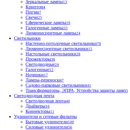
Зеркальные лампы
13
Криптон
4
Пигми
7
Свечи
25
Сферические лампы
19
Галогенные лампы
33
Люминисцентные лампы
24
Светильники
Настенно-потолочные светильники
78
Люминесцентные светильники
15
Настольные светильники
28
Прожекторы
36
Светодиодные
24
Галогенные
12
Ночники
17
Лампы-переноски
7
Садово-парковые светильники
41
Трансформаторы, ЭПРА, Устройства защиты ламп
5
Светодиодная лента
Светодиодная лента
40
Драйверы
16
Коннекторы
11
Удлинители и сетевые фильтры
Бытовые удлинители
100
Силовые удлинители
56