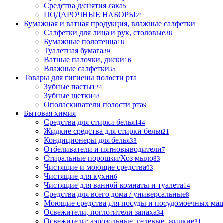
Средства д/снятия лака
5
ПОДАРОЧНЫЕ НАБОРЫ
21
Бумажная и ватная продукция, влажные салфетки
Салфетки для лица и рук, столовые
38
Бумажные полотенца
18
Туалетная бумага
39
Ватные палочки, диски
16
Влажные салфетки
35
Товары для гигиены полости рта
Зубные пасты
124
Зубные щетки
48
Ополаскиватели полости рта
9
Бытовая химия
Средства для стирки белья
144
Жидкие средства для стирки белья
21
Кондиционеры для белья
33
Отбеливатели и пятновыводители
7
Стиральные порошки/Хоз мыло
83
Чистящие и моющие средства
93
Чистящие для кухни
6
Чистящие для ванной комнаты и туалета
14
Средства для всего дома / универсальные
8
Моющие средства для посуды и посудомоечных ма
Освежители, поглотители запаха
34
Освежители: аэрозольные, гелевые, жидкие
31