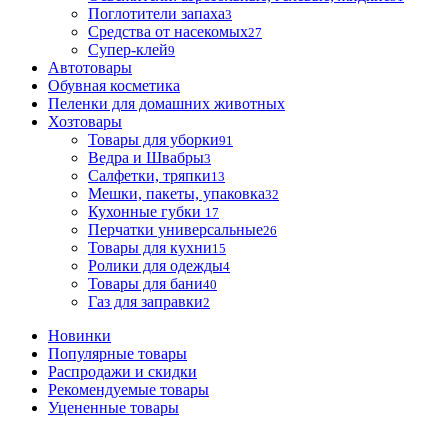
Поглотители запаха
3
Средства от насекомых
27
Супер-клей
9
Автотовары
Обувная косметика
Пеленки для домашних животных
Хозтовары
Товары для уборки
91
Ведра и Швабры
3
Салфетки, тряпки
13
Мешки, пакеты, упаковка
32
Кухонные губки
17
Перчатки универсальные
26
Товары для кухни
15
Ролики для одежды
4
Товары для бани
40
Газ для заправки
2
Новинки
Популярные товары
Распродажи и скидки
Рекомендуемые товары
Уцененные товары