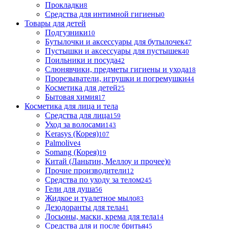
Прокладки
8
Средства для интимной гигиены
0
Товары для детей
Подгузники
10
Бутылочки и аксессуары для бутылочек
47
Пустышки и аксессуары для пустышек
40
Поильники и посуда
42
Слюнявчики, предметы гигиены и ухода
18
Прорезыватели, игрушки и погремушки
44
Косметика для детей
25
Бытовая химия
17
Косметика для лица и тела
Cредства для лица
159
Уход за волосами
143
Kerasys (Корея)
107
Palmolive
4
Somang (Корея)
19
Китай (Ланьтин, Меллоу и прочее)
0
Прочие производители
12
Средства по уходу за телом
245
Гели для душа
56
Жидкое и туалетное мыло
83
Дезодоранты для тела
41
Лосьоны, маски, крема для тела
14
Средства для и после бритья
45