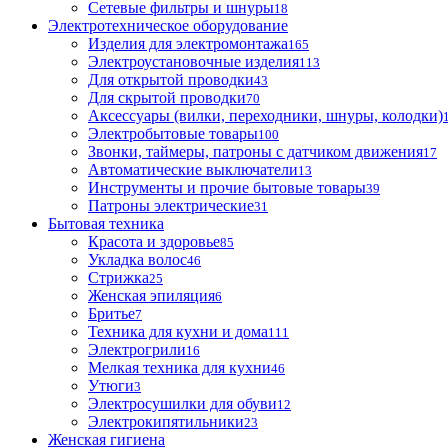
Сетевые фильтры и шнуры
18
Электротехническое оборудование
Изделия для электромонтажа
165
Электроустановочные изделия
113
Для открытой проводки
43
Для скрытой проводки
70
Аксессуары (вилки, переходники, шнуры, колодки)
Электробытовые товары
100
Звонки, таймеры, патроны с датчиком движения
17
Автоматические выключатели
13
Инструменты и прочие бытовые товары
39
Патроны электрические
31
Бытовая техника
Красота и здоровье
85
Укладка волос
46
Стрижка
25
Женская эпиляция
6
Бритье
7
Техника для кухни и дома
111
Электрогрили
16
Мелкая техника для кухни
46
Утюги
3
Электросушилки для обуви
12
Электрокипятильники
23
Женская гигиена