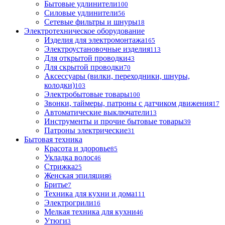
Бытовые удлинители
100
Силовые удлинители
56
Сетевые фильтры и шнуры
18
Электротехническое оборудование
Изделия для электромонтажа
165
Электроустановочные изделия
113
Для открытой проводки
43
Для скрытой проводки
70
Аксессуары (вилки, переходники, шнуры,
колодки)
103
Электробытовые товары
100
Звонки, таймеры, патроны с датчиком движения
17
Автоматические выключатели
13
Инструменты и прочие бытовые товары
39
Патроны электрические
31
Бытовая техника
Красота и здоровье
85
Укладка волос
46
Стрижка
25
Женская эпиляция
6
Бритье
7
Техника для кухни и дома
111
Электрогрили
16
Мелкая техника для кухни
46
Утюги
3