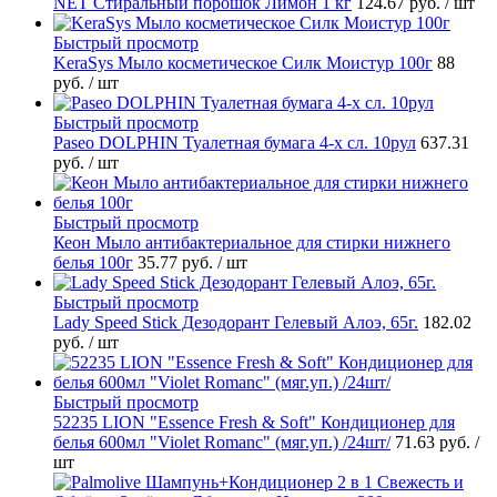
NET Стиральный порошок Лимон 1 кг
124.67 руб.
/ шт
Быстрый просмотр
KeraSys Мыло косметическое Силк Моистур 100г
88
руб.
/ шт
Быстрый просмотр
Paseo DOLPHIN Туалетная бумага 4-х сл. 10рул
637.31
руб.
/ шт
Быстрый просмотр
Кеон Мыло антибактериальное для стирки нижнего
белья 100г
35.77 руб.
/ шт
Быстрый просмотр
Lady Speed Stick Дезодорант Гелевый Алоэ, 65г.
182.02
руб.
/ шт
Быстрый просмотр
52235 LION "Essence Fresh & Soft" Кондиционер для
белья 600мл "Violet Romanc" (мяг.уп.) /24шт/
71.63 руб.
/
шт