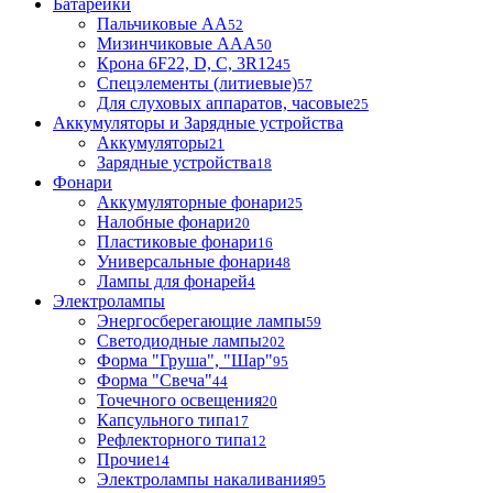
Батарейки
Пальчиковые АА
52
Мизинчиковые ААА
50
Крона 6F22, D, C, 3R12
45
Спецэлементы (литиевые)
57
Для слуховых аппаратов, часовые
25
Аккумуляторы и Зарядные устройства
Аккумуляторы
21
Зарядные устройства
18
Фонари
Аккумуляторные фонари
25
Налобные фонари
20
Пластиковые фонари
16
Универсальные фонари
48
Лампы для фонарей
4
Электролампы
Энергосберегающие лампы
59
Светодиодные лампы
202
Форма "Груша", "Шар"
95
Форма "Свеча"
44
Точечного освещения
20
Капсульного типа
17
Рефлекторного типа
12
Прочие
14
Электролампы накаливания
95