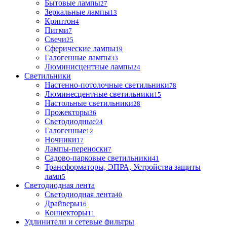
Бытовые лампы
27
Зеркальные лампы
13
Криптон
4
Пигми
7
Свечи
25
Сферические лампы
19
Галогенные лампы
33
Люминисцентные лампы
24
Светильники
Настенно-потолочные светильники
78
Люминесцентные светильники
15
Настольные светильники
28
Прожекторы
36
Светодиодные
24
Галогенные
12
Ночники
17
Лампы-переноски
7
Садово-парковые светильники
41
Трансформаторы, ЭПРА, Устройства защиты
ламп
5
Светодиодная лента
Светодиодная лента
40
Драйверы
16
Коннекторы
11
Удлинители и сетевые фильтры