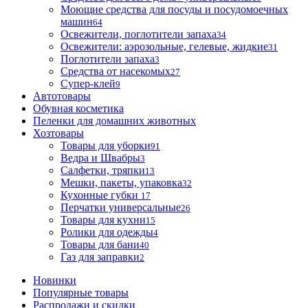
Моющие средства для посуды и посудомоечных
машин
64
Освежители, поглотители запаха
34
Освежители: аэрозольные, гелевые, жидкие
31
Поглотители запаха
3
Средства от насекомых
27
Супер-клей
9
Автотовары
Обувная косметика
Пеленки для домашних животных
Хозтовары
Товары для уборки
91
Ведра и Швабры
3
Салфетки, тряпки
13
Мешки, пакеты, упаковка
32
Кухонные губки
17
Перчатки универсальные
26
Товары для кухни
15
Ролики для одежды
4
Товары для бани
40
Газ для заправки
2
Новинки
Популярные товары
Распродажи и скидки