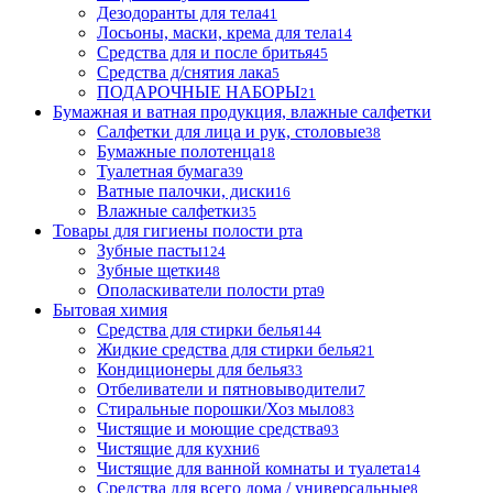
Дезодоранты для тела
41
Лосьоны, маски, крема для тела
14
Средства для и после бритья
45
Средства д/снятия лака
5
ПОДАРОЧНЫЕ НАБОРЫ
21
Бумажная и ватная продукция, влажные салфетки
Салфетки для лица и рук, столовые
38
Бумажные полотенца
18
Туалетная бумага
39
Ватные палочки, диски
16
Влажные салфетки
35
Товары для гигиены полости рта
Зубные пасты
124
Зубные щетки
48
Ополаскиватели полости рта
9
Бытовая химия
Средства для стирки белья
144
Жидкие средства для стирки белья
21
Кондиционеры для белья
33
Отбеливатели и пятновыводители
7
Стиральные порошки/Хоз мыло
83
Чистящие и моющие средства
93
Чистящие для кухни
6
Чистящие для ванной комнаты и туалета
14
Средства для всего дома / универсальные
8