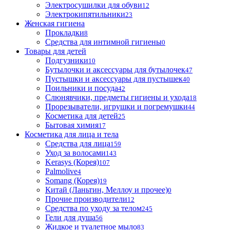
Электросушилки для обуви
12
Электрокипятильники
23
Женская гигиена
Прокладки
8
Средства для интимной гигиены
0
Товары для детей
Подгузники
10
Бутылочки и аксессуары для бутылочек
47
Пустышки и аксессуары для пустышек
40
Поильники и посуда
42
Слюнявчики, предметы гигиены и ухода
18
Прорезыватели, игрушки и погремушки
44
Косметика для детей
25
Бытовая химия
17
Косметика для лица и тела
Cредства для лица
159
Уход за волосами
143
Kerasys (Корея)
107
Palmolive
4
Somang (Корея)
19
Китай (Ланьтин, Меллоу и прочее)
0
Прочие производители
12
Средства по уходу за телом
245
Гели для душа
56
Жидкое и туалетное мыло
83