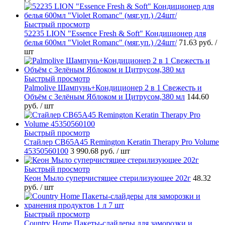
Быстрый просмотр
52235 LION "Essence Fresh & Soft" Кондиционер для
белья 600мл "Violet Romanc" (мяг.уп.) /24шт/
71.63 руб.
/
шт
Быстрый просмотр
Palmolive Шампунь+Кондиционер 2 в 1 Свежесть и
Объём с Зелёным Яблоком и Цитрусом,380 мл
144.60
руб.
/ шт
Быстрый просмотр
Стайлер CB65A45 Remington Keratin Therapy Pro Volume
45350560100
3 990.68 руб.
/ шт
Быстрый просмотр
Кеон Мыло суперчистящее стерилизующее 202г
48.32
руб.
/ шт
Быстрый просмотр
Country Home Пакеты-слайдеры для заморозки и