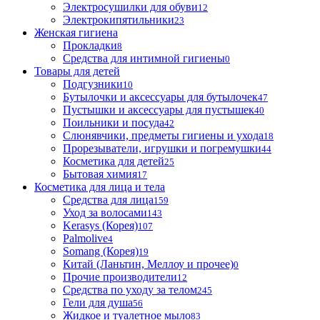
Электросушилки для обуви
12
Электрокипятильники
23
Женская гигиена
Прокладки
8
Средства для интимной гигиены
0
Товары для детей
Подгузники
10
Бутылочки и аксессуары для бутылочек
47
Пустышки и аксессуары для пустышек
40
Поильники и посуда
42
Слюнявчики, предметы гигиены и ухода
18
Прорезыватели, игрушки и погремушки
44
Косметика для детей
25
Бытовая химия
17
Косметика для лица и тела
Cредства для лица
159
Уход за волосами
143
Kerasys (Корея)
107
Palmolive
4
Somang (Корея)
19
Китай (Ланьтин, Меллоу и прочее)
0
Прочие производители
12
Средства по уходу за телом
245
Гели для душа
56
Жидкое и туалетное мыло
83