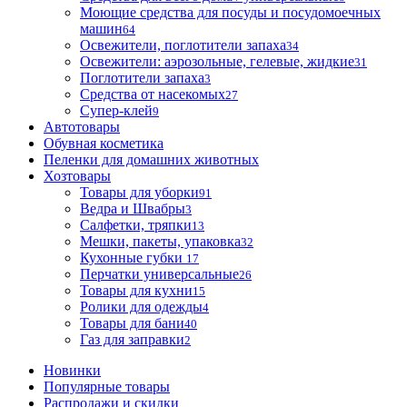
Моющие средства для посуды и посудомоечных
машин
64
Освежители, поглотители запаха
34
Освежители: аэрозольные, гелевые, жидкие
31
Поглотители запаха
3
Средства от насекомых
27
Супер-клей
9
Автотовары
Обувная косметика
Пеленки для домашних животных
Хозтовары
Товары для уборки
91
Ведра и Швабры
3
Салфетки, тряпки
13
Мешки, пакеты, упаковка
32
Кухонные губки
17
Перчатки универсальные
26
Товары для кухни
15
Ролики для одежды
4
Товары для бани
40
Газ для заправки
2
Новинки
Популярные товары
Распродажи и скидки