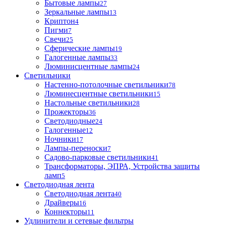
Бытовые лампы
27
Зеркальные лампы
13
Криптон
4
Пигми
7
Свечи
25
Сферические лампы
19
Галогенные лампы
33
Люминисцентные лампы
24
Светильники
Настенно-потолочные светильники
78
Люминесцентные светильники
15
Настольные светильники
28
Прожекторы
36
Светодиодные
24
Галогенные
12
Ночники
17
Лампы-переноски
7
Садово-парковые светильники
41
Трансформаторы, ЭПРА, Устройства защиты
ламп
5
Светодиодная лента
Светодиодная лента
40
Драйверы
16
Коннекторы
11
Удлинители и сетевые фильтры