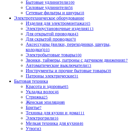
Бытовые удлинители
100
Силовые удлинители
56
Сетевые фильтры и шнуры
18
Электротехническое оборудование
Изделия для электромонтажа
165
Электроустановочные изделия
113
Для открытой проводки
43
Для скрытой проводки
70
Аксессуары (вилки, переходники, шнуры,
колодки)
103
Электробытовые товары
100
Звонки, таймеры, патроны с датчиком движения
17
Автоматические выключатели
13
Инструменты и прочие бытовые товары
39
Патроны электрические
31
Бытовая техника
Красота и здоровье
85
Укладка волос
46
Стрижка
25
Женская эпиляция
6
Бритье
7
Техника для кухни и дома
111
Электрогрили
16
Мелкая техника для кухни
46
Утюги
3