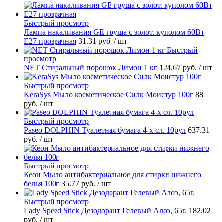
Быстрый просмотр
Лампа накаливания GE груша с золот. куполом 60Вт
Е27 прозрачная
31.31 руб.
/ шт
Быстрый
просмотр
NET Стиральный порошок Лимон 1 кг
124.67 руб.
/ шт
Быстрый просмотр
KeraSys Мыло косметическое Силк Моистур 100г
88
руб.
/ шт
Быстрый просмотр
Paseo DOLPHIN Туалетная бумага 4-х сл. 10рул
637.31
руб.
/ шт
Быстрый просмотр
Кеон Мыло антибактериальное для стирки нижнего
белья 100г
35.77 руб.
/ шт
Быстрый просмотр
Lady Speed Stick Дезодорант Гелевый Алоэ, 65г.
182.02
руб.
/ шт