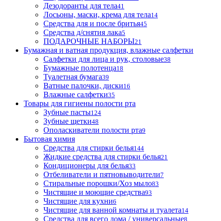
Дезодоранты для тела
41
Лосьоны, маски, крема для тела
14
Средства для и после бритья
45
Средства д/снятия лака
5
ПОДАРОЧНЫЕ НАБОРЫ
21
Бумажная и ватная продукция, влажные салфетки
Салфетки для лица и рук, столовые
38
Бумажные полотенца
18
Туалетная бумага
39
Ватные палочки, диски
16
Влажные салфетки
35
Товары для гигиены полости рта
Зубные пасты
124
Зубные щетки
48
Ополаскиватели полости рта
9
Бытовая химия
Средства для стирки белья
144
Жидкие средства для стирки белья
21
Кондиционеры для белья
33
Отбеливатели и пятновыводители
7
Стиральные порошки/Хоз мыло
83
Чистящие и моющие средства
93
Чистящие для кухни
6
Чистящие для ванной комнаты и туалета
14
Средства для всего дома / универсальные
8