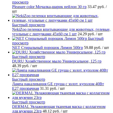
просмотр
Pleasure сolor Мочалка-шарик нейлон 30 гр
33.47 руб.
/
шт
Быстрый просмотр
NekiZoo пеленки впитывающие для животных, гелевые,
угольные с липучками 45х60 см 1 шт
24.29 руб.
/ шт
Быстрый
просмотр
NET Стиральный порошок Лимон 500гр
59.88 руб.
/ шт
Быстрый просмотр
DURU Хозяйственное мыло Универсальное, 125 гр
48.39 руб.
/ шт
Быстрый просмотр
Лампа накаливания GE груша с золот. куполом 40Вт
Е27 прозрачная
31.31 руб.
/ шт
Быстрый просмотр
DERMAL Увлажняющая тканевая маска с коллагеном
для мужчин 23гр
48.12 руб.
/ шт