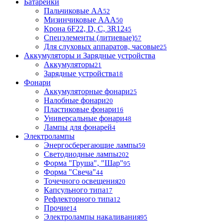
Батарейки
Пальчиковые АА
52
Мизинчиковые ААА
50
Крона 6F22, D, C, 3R12
45
Спецэлементы (литиевые)
57
Для слуховых аппаратов, часовые
25
Аккумуляторы и Зарядные устройства
Аккумуляторы
21
Зарядные устройства
18
Фонари
Аккумуляторные фонари
25
Налобные фонари
20
Пластиковые фонари
16
Универсальные фонари
48
Лампы для фонарей
4
Электролампы
Энергосберегающие лампы
59
Светодиодные лампы
202
Форма "Груша", "Шар"
95
Форма "Свеча"
44
Точечного освещения
20
Капсульного типа
17
Рефлекторного типа
12
Прочие
14
Электролампы накаливания
95