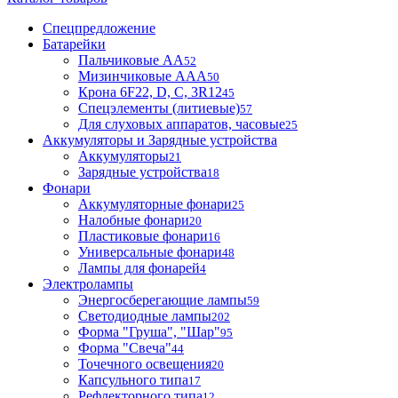
Спецпредложение
Батарейки
Пальчиковые АА
52
Мизинчиковые ААА
50
Крона 6F22, D, C, 3R12
45
Спецэлементы (литиевые)
57
Для слуховых аппаратов, часовые
25
Аккумуляторы и Зарядные устройства
Аккумуляторы
21
Зарядные устройства
18
Фонари
Аккумуляторные фонари
25
Налобные фонари
20
Пластиковые фонари
16
Универсальные фонари
48
Лампы для фонарей
4
Электролампы
Энергосберегающие лампы
59
Светодиодные лампы
202
Форма "Груша", "Шар"
95
Форма "Свеча"
44
Точечного освещения
20
Капсульного типа
17
Рефлекторного типа
12