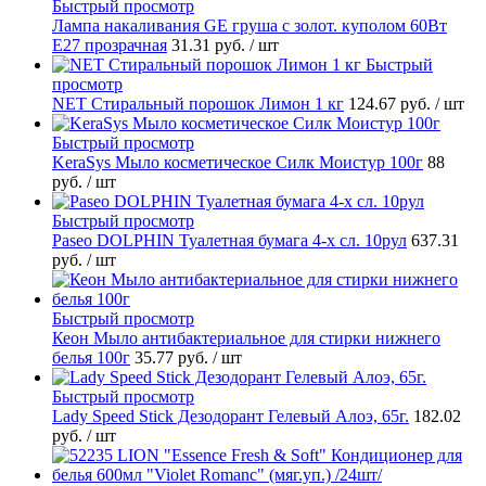
Быстрый просмотр
Лампа накаливания GE груша с золот. куполом 60Вт
Е27 прозрачная
31.31 руб.
/ шт
Быстрый
просмотр
NET Стиральный порошок Лимон 1 кг
124.67 руб.
/ шт
Быстрый просмотр
KeraSys Мыло косметическое Силк Моистур 100г
88
руб.
/ шт
Быстрый просмотр
Paseo DOLPHIN Туалетная бумага 4-х сл. 10рул
637.31
руб.
/ шт
Быстрый просмотр
Кеон Мыло антибактериальное для стирки нижнего
белья 100г
35.77 руб.
/ шт
Быстрый просмотр
Lady Speed Stick Дезодорант Гелевый Алоэ, 65г.
182.02
руб.
/ шт