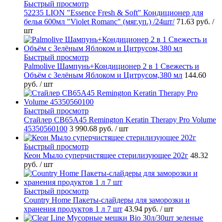
Быстрый просмотр
52235 LION "Essence Fresh & Soft" Кондиционер для
белья 600мл "Violet Romanc" (мяг.уп.) /24шт/
71.63 руб.
/
шт
Быстрый просмотр
Palmolive Шампунь+Кондиционер 2 в 1 Свежесть и
Объём с Зелёным Яблоком и Цитрусом,380 мл
144.60
руб.
/ шт
Быстрый просмотр
Стайлер CB65A45 Remington Keratin Therapy Pro Volume
45350560100
3 990.68 руб.
/ шт
Быстрый просмотр
Кеон Мыло суперчистящее стерилизующее 202г
48.32
руб.
/ шт
Быстрый просмотр
Country Home Пакеты-слайдеры для заморозки и
хранения продуктов 1 л 7 шт
43.94 руб.
/ шт