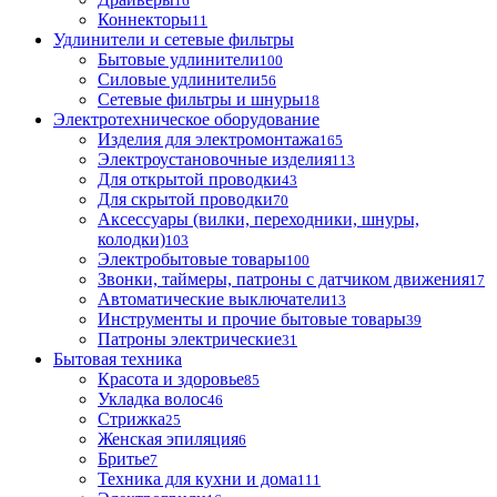
16
Коннекторы
11
Удлинители и сетевые фильтры
Бытовые удлинители
100
Силовые удлинители
56
Сетевые фильтры и шнуры
18
Электротехническое оборудование
Изделия для электромонтажа
165
Электроустановочные изделия
113
Для открытой проводки
43
Для скрытой проводки
70
Аксессуары (вилки, переходники, шнуры,
колодки)
103
Электробытовые товары
100
Звонки, таймеры, патроны с датчиком движения
17
Автоматические выключатели
13
Инструменты и прочие бытовые товары
39
Патроны электрические
31
Бытовая техника
Красота и здоровье
85
Укладка волос
46
Стрижка
25
Женская эпиляция
6
Бритье
7
Техника для кухни и дома
111