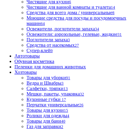
Чистящие для кухни
6
Чистящие для ванной комнаты и туалета
14
Средства для всего дома / универсальные
8
Моющие средства для посуды и посудомоечных
машин
64
Освежители, поглотители запаха
34
Освежители: аэрозольные, гелевые, жидкие
31
Поглотители запаха
3
Средства от насекомых
27
Супер-клей
9
Автотовары
Обувная косметика
Пеленки для домашних животных
Хозтовары
Товары для уборки
91
Ведра и Швабры
3
Салфетки, тряпки
13
Мешки, пакеты, упаковка
32
Кухонные губки
17
Перчатки универсальные
26
Товары для кухни
15
Ролики для одежды
4
Товары для бани
40
Газ для заправки
2