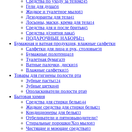
Средства по уходу за телом
245
Гели для душа
56
Жидкое и туалетное мыло
83
Дезодоранты для тела
41
Лосьоны, маски, крема для тела
14
Средства для и после бритья
45
Средства д/снятия лака
5
ПОДАРОЧНЫЕ НАБОРЫ
21
Бумажная и ватная продукция, влажные салфетки
Салфетки для лица и рук, столовые
38
Бумажные полотенца
18
Туалетная бумага
39
Ватные палочки, диски
16
Влажные салфетки
35
Товары для гигиены полости рта
Зубные пасты
124
Зубные щетки
48
Ополаскиватели полости рта
9
Бытовая химия
Средства для стирки белья
144
Жидкие средства для стирки белья
21
Кондиционеры для белья
33
Отбеливатели и пятновыводители
7
Стиральные порошки/Хоз мыло
83
Чистящие и моющие средства
93