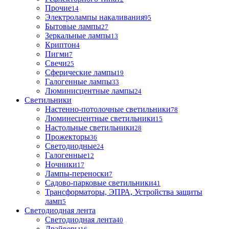
Прочие
14
Электролампы накаливания
95
Бытовые лампы
27
Зеркальные лампы
13
Криптон
4
Пигми
7
Свечи
25
Сферические лампы
19
Галогенные лампы
33
Люминисцентные лампы
24
Светильники
Настенно-потолочные светильники
78
Люминесцентные светильники
15
Настольные светильники
28
Прожекторы
36
Светодиодные
24
Галогенные
12
Ночники
17
Лампы-переноски
7
Садово-парковые светильники
41
Трансформаторы, ЭПРА, Устройства защиты
ламп
5
Светодиодная лента
Светодиодная лента
40
Драйверы