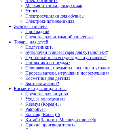
Электрогрили
16
Мелкая техника для кухни
46
Утюги
3
Электросушилки для обуви
12
Электрокипятильники
23
Женская гигиена
Прокладки
8
Средства для интимной гигиены
0
Товары для детей
Подгузники
10
Бутылочки и аксессуары для бутылочек
47
Пустышки и аксессуары для пустышек
40
Поильники и посуда
42
Слюнявчики, предметы гигиены и ухода
18
Прорезыватели, игрушки и погремушки
44
Косметика для детей
25
Бытовая химия
17
Косметика для лица и тела
Cредства для лица
159
Уход за волосами
143
Kerasys (Корея)
107
Palmolive
4
Somang (Корея)
19
Китай (Ланьтин, Меллоу и прочее)
0
Прочие производители
12