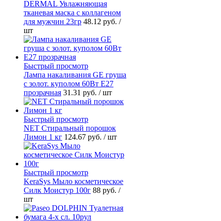
DERMAL Увлажняющая
тканевая маска с коллагеном
для мужчин 23гр
48.12 руб.
/
шт
Быстрый просмотр
Лампа накаливания GE груша
с золот. куполом 60Вт Е27
прозрачная
31.31 руб.
/ шт
Быстрый просмотр
NET Стиральный порошок
Лимон 1 кг
124.67 руб.
/ шт
Быстрый просмотр
KeraSys Мыло косметическое
Силк Моистур 100г
88 руб.
/
шт