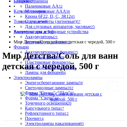
Батарейки
Главная страница
•
Пальчиковые АА
52
Каталог товаров
Мизинчиковые ААА
50
•
Крона 6F22, D, C, 3R12
45
Товары для детей
Спецэлементы (литиевые)
57
•
Для слуховых аппаратов, часовые
25
Аккумуляторы и Зарядные устройства
Косметика для детей
•
Аккумуляторы
21
Мир Детства/Соль для ванн детская с чередой, 500 г
Зарядные устройства
18
Фонари
Аккумуляторные фонари
25
Мир Детства/Соль для ванн
Налобные фонари
20
Пластиковые фонари
16
детская с чередой, 500 г
Универсальные фонари
48
Лампы для фонарей
4
Электролампы
Энергосберегающие лампы
59
Светодиодные лампы
202
Форма "Груша", "Шар"
95
Форма "Свеча"
44
Точечного освещения
20
Капсульного типа
17
Рефлекторного типа
12
Прочие
14
Электролампы накаливания
95