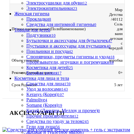
Электросушилки для обуви
12
Электрокипятильники
23
Мир
Женская гигиена
Детства
Прокладки
8
/40112
Средства для интимной гигиены
Соль
0
Полное наименование (ПолнНаименование)
для
Товары для детей
ванн
Подгузники
10
детская
Бутылочки и аксессуары для бутылочек
47
с
Пустышки и аксессуары для пустышек
40
чередой
Поильники и посуда
42
Слюнявчики, предметы гигиены и ухода
18
Объем упаковки
коробка
Прорезыватели, игрушки и погремушки
44
Косметика для детей
25
Бытовая химия
Рекомендуемый возраст
0+
17
Косметика для лица и тела
Cредства для лица
159
Срок годности
5 лет
Уход за волосами
143
Kerasys (Корея)
107
Palmolive
4
Somang (Корея)
19
Китай (Ланьтин, Меллоу и прочее)
0
АКСЕССУАРЫ (3)
Прочие производители
12
Средства по уходу за телом
245
Гели для душа
56
Жидкое и туалетное мыло
83