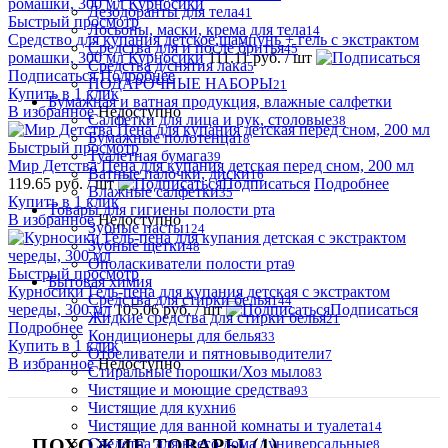
Дезодоранты для тела
41
Быстрый просмотр
Лосьоны, маски, крема для тела
14
Средство для купания детское,шампунь + гель с экстрактом
Средства для и после бритья
45
ромашки, 300 мл Курносики
111.11 руб.
/ шт
Средства д/снятия лака
5
Подписаться
Подробнее
ПОДАРОЧНЫЕ НАБОРЫ
21
Купить в 1 клик
Бумажная и ватная продукция, влажные салфетки
В избранное
Недоступно
Салфетки для лица и рук, столовые
38
Бумажные полотенца
18
Быстрый просмотр
Туалетная бумага
39
Мир Детства Пена для купания детская перед сном, 200 мл
Ватные палочки, диски
16
119.65 руб.
/ шт
Подписаться
Подробнее
Влажные салфетки
35
Купить в 1 клик
Товары для гигиены полости рта
В избранное
Недоступно
Зубные пасты
124
Зубные щетки
48
Ополаскиватели полости рта
9
Быстрый просмотр
Бытовая химия
Курносики Гель-пена для купания детская с экстрактом
Средства для стирки белья
144
череды, 300 мл
105.06 руб.
/ шт
Подписаться
Жидкие средства для стирки белья
21
Подробнее
Кондиционеры для белья
33
Купить в 1 клик
Отбеливатели и пятновыводители
7
В избранное
Недоступно
Стиральные порошки/Хоз мыло
83
Чистящие и моющие средства
93
Чистящие для кухни
6
Чистящие для ванной комнаты и туалета
14
ПОХОЖИЕ ТОВАРЫ (1)
Средства для всего дома / универсальные
8