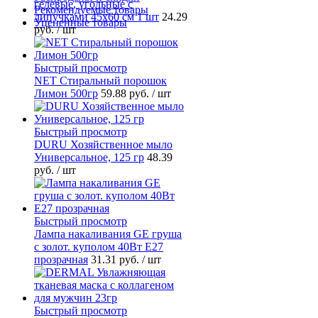
гелевые, угольные с
Рекомендуемые товары
липучками 45х60 см 1 шт
24.29
Уцененные товары
руб.
/ шт
Быстрый просмотр
NET Стиральный порошок
Лимон 500гр
59.88 руб.
/ шт
Быстрый просмотр
DURU Хозяйственное мыло
Универсальное, 125 гр
48.39
руб.
/ шт
Быстрый просмотр
Лампа накаливания GE груша
с золот. куполом 40Вт Е27
прозрачная
31.31 руб.
/ шт
Быстрый просмотр