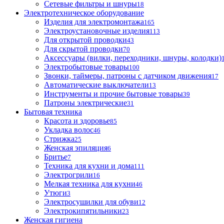
Сетевые фильтры и шнуры
18
Электротехническое оборудование
Изделия для электромонтажа
165
Электроустановочные изделия
113
Для открытой проводки
43
Для скрытой проводки
70
Аксессуары (вилки, переходники, шнуры, колодки)
Электробытовые товары
100
Звонки, таймеры, патроны с датчиком движения
17
Автоматические выключатели
13
Инструменты и прочие бытовые товары
39
Патроны электрические
31
Бытовая техника
Красота и здоровье
85
Укладка волос
46
Стрижка
25
Женская эпиляция
6
Бритье
7
Техника для кухни и дома
111
Электрогрили
16
Мелкая техника для кухни
46
Утюги
3
Электросушилки для обуви
12
Электрокипятильники
23
Женская гигиена