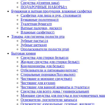
Средства д/снятия лака
5
ПОДАРОЧНЫЕ НАБОРЫ
21
Бумажная и ватная продукция, влажные салфетки
Салфетки для лица и рук, столовые
38
Бумажные полотенца
18
Туалетная бумага
39
Ватные палочки, диски
16
Влажные салфетки
35
Товары для гигиены полости рта
Зубные пасты
124
Зубные щетки
48
Ополаскиватели полости рта
9
Бытовая химия
Средства для стирки белья
144
Жидкие средства для стирки белья
21
Кондиционеры для белья
33
Отбеливатели и пятновыводители
7
Стиральные порошки/Хоз мыло
83
Чистящие и моющие средства
93
Чистящие для кухни
6
Чистящие для ванной комнаты и туалета
14
Средства для всего дома / универсальные
8
Моющие средства для посуды и посудомоечных ма
Освежители, поглотители запаха
34
Освежители: аэрозольные, гелевые, жидкие
31