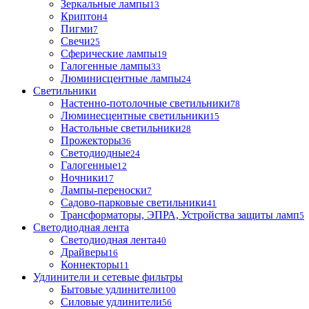
Зеркальные лампы
13
Криптон
4
Пигми
7
Свечи
25
Сферические лампы
19
Галогенные лампы
33
Люминисцентные лампы
24
Светильники
Настенно-потолочные светильники
78
Люминесцентные светильники
15
Настольные светильники
28
Прожекторы
36
Светодиодные
24
Галогенные
12
Ночники
17
Лампы-переноски
7
Садово-парковые светильники
41
Трансформаторы, ЭПРА, Устройства защиты ламп
5
Светодиодная лента
Светодиодная лента
40
Драйверы
16
Коннекторы
11
Удлинители и сетевые фильтры
Бытовые удлинители
100
Силовые удлинители
56