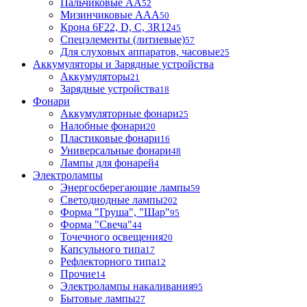
Пальчиковые АА
52
Мизинчиковые ААА
50
Крона 6F22, D, C, 3R12
45
Спецэлементы (литиевые)
57
Для слуховых аппаратов, часовые
25
Аккумуляторы и Зарядные устройства
Аккумуляторы
21
Зарядные устройства
18
Фонари
Аккумуляторные фонари
25
Налобные фонари
20
Пластиковые фонари
16
Универсальные фонари
48
Лампы для фонарей
4
Электролампы
Энергосберегающие лампы
59
Светодиодные лампы
202
Форма "Груша", "Шар"
95
Форма "Свеча"
44
Точечного освещения
20
Капсульного типа
17
Рефлекторного типа
12
Прочие
14
Электролампы накаливания
95
Бытовые лампы
27