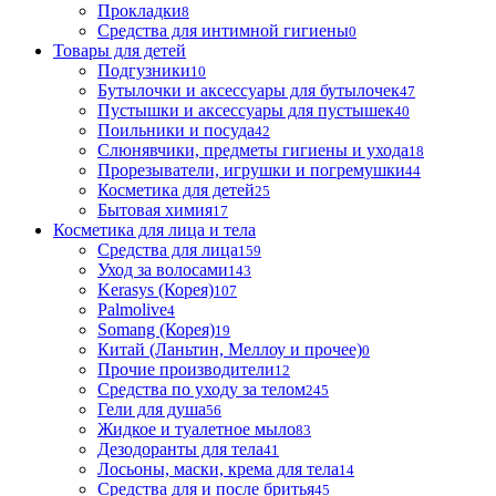
Прокладки
8
Средства для интимной гигиены
0
Товары для детей
Подгузники
10
Бутылочки и аксессуары для бутылочек
47
Пустышки и аксессуары для пустышек
40
Поильники и посуда
42
Слюнявчики, предметы гигиены и ухода
18
Прорезыватели, игрушки и погремушки
44
Косметика для детей
25
Бытовая химия
17
Косметика для лица и тела
Cредства для лица
159
Уход за волосами
143
Kerasys (Корея)
107
Palmolive
4
Somang (Корея)
19
Китай (Ланьтин, Меллоу и прочее)
0
Прочие производители
12
Средства по уходу за телом
245
Гели для душа
56
Жидкое и туалетное мыло
83
Дезодоранты для тела
41
Лосьоны, маски, крема для тела
14
Средства для и после бритья
45