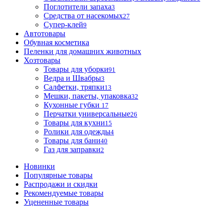
Поглотители запаха
3
Средства от насекомых
27
Супер-клей
9
Автотовары
Обувная косметика
Пеленки для домашних животных
Хозтовары
Товары для уборки
91
Ведра и Швабры
3
Салфетки, тряпки
13
Мешки, пакеты, упаковка
32
Кухонные губки
17
Перчатки универсальные
26
Товары для кухни
15
Ролики для одежды
4
Товары для бани
40
Газ для заправки
2
Новинки
Популярные товары
Распродажи и скидки
Рекомендуемые товары
Уцененные товары