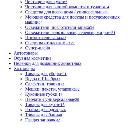
Чистящие для кухни
6
Чистящие для ванной комнаты и туалета
14
Средства для всего дома / универсальные
8
Моющие средства для посуды и посудомоечных
машин
64
Освежители, поглотители запаха
34
Освежители: аэрозольные, гелевые, жидкие
31
Поглотители запаха
3
Средства от насекомых
27
Супер-клей
9
Автотовары
Обувная косметика
Пеленки для домашних животных
Хозтовары
Товары для уборки
91
Ведра и Швабры
3
Салфетки, тряпки
13
Мешки, пакеты, упаковка
32
Кухонные губки
17
Перчатки универсальные
26
Товары для кухни
15
Ролики для одежды
4
Товары для бани
40
Газ для заправки
2