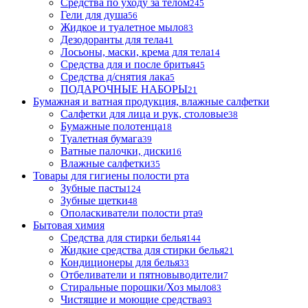
Средства по уходу за телом
245
Гели для душа
56
Жидкое и туалетное мыло
83
Дезодоранты для тела
41
Лосьоны, маски, крема для тела
14
Средства для и после бритья
45
Средства д/снятия лака
5
ПОДАРОЧНЫЕ НАБОРЫ
21
Бумажная и ватная продукция, влажные салфетки
Салфетки для лица и рук, столовые
38
Бумажные полотенца
18
Туалетная бумага
39
Ватные палочки, диски
16
Влажные салфетки
35
Товары для гигиены полости рта
Зубные пасты
124
Зубные щетки
48
Ополаскиватели полости рта
9
Бытовая химия
Средства для стирки белья
144
Жидкие средства для стирки белья
21
Кондиционеры для белья
33
Отбеливатели и пятновыводители
7
Стиральные порошки/Хоз мыло
83
Чистящие и моющие средства
93