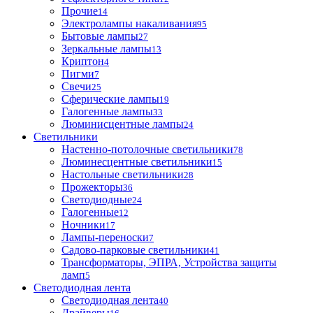
Прочие
14
Электролампы накаливания
95
Бытовые лампы
27
Зеркальные лампы
13
Криптон
4
Пигми
7
Свечи
25
Сферические лампы
19
Галогенные лампы
33
Люминисцентные лампы
24
Светильники
Настенно-потолочные светильники
78
Люминесцентные светильники
15
Настольные светильники
28
Прожекторы
36
Светодиодные
24
Галогенные
12
Ночники
17
Лампы-переноски
7
Садово-парковые светильники
41
Трансформаторы, ЭПРА, Устройства защиты
ламп
5
Светодиодная лента
Светодиодная лента
40
Драйверы