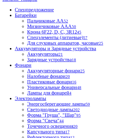
Спецпредложение
Батарейки
Пальчиковые АА
52
Мизинчиковые ААА
50
Крона 6F22, D, C, 3R12
45
Спецэлементы (литиевые)
57
Для слуховых аппаратов, часовые
25
Аккумуляторы и Зарядные устройства
Аккумуляторы
21
Зарядные устройства
18
Фонари
Аккумуляторные фонари
25
Налобные фонари
20
Пластиковые фонари
16
Универсальные фонари
48
Лампы для фонарей
4
Электролампы
Энергосберегающие лампы
59
Светодиодные лампы
202
Форма "Груша", "Шар"
95
Форма "Свеча"
44
Точечного освещения
20
Капсульного типа
17
Рефлекторного типа
12