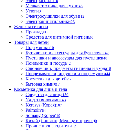
Электрогрили
16
Мелкая техника для кухни
46
Утюги
3
Электросушилки для обуви
12
Электрокипятильники
23
Женская гигиена
Прокладки
8
Средства для интимной гигиены
0
Товары для детей
Подгузники
10
Бутылочки и аксессуары для бутылочек
47
Пустышки и аксессуары для пустышек
40
Поильники и посуда
42
Слюнявчики, предметы гигиены и ухода
18
Прорезыватели, игрушки и погремушки
44
Косметика для детей
25
Бытовая химия
17
Косметика для лица и тела
Cредства для лица
159
Уход за волосами
143
Kerasys (Корея)
107
Palmolive
4
Somang (Корея)
19
Китай (Ланьтин, Меллоу и прочее)
0
Прочие производители
12