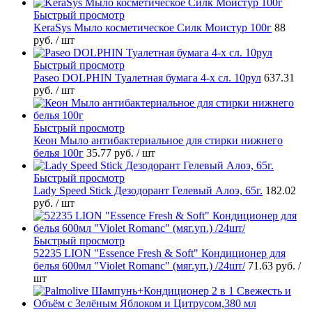
Быстрый просмотр
KeraSys Мыло косметическое Силк Моистур 100г
88
руб.
/ шт
Быстрый просмотр
Paseo DOLPHIN Туалетная бумага 4-х сл. 10рул
637.31
руб.
/ шт
Быстрый просмотр
Кеон Мыло антибактериальное для стирки нижнего
белья 100г
35.77 руб.
/ шт
Быстрый просмотр
Lady Speed Stick Дезодорант Гелевый Алоэ, 65г.
182.02
руб.
/ шт
Быстрый просмотр
52235 LION "Essence Fresh & Soft" Кондиционер для
белья 600мл "Violet Romanc" (мяг.уп.) /24шт/
71.63 руб.
/
шт