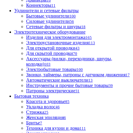
16
Коннекторы
11
Удлинители и сетевые фильтры
Бытовые удлинители
100
Силовые удлинители
56
Сетевые фильтры и шнуры
18
Электротехническое оборудование
Изделия для электромонтажа
165
Электроустановочные изделия
113
Для открытой проводки
43
Для скрытой проводки
70
Аксессуары (вилки, переходники, шнуры,
колодки)
103
Электробытовые товары
100
Звонки, таймеры, патроны с датчиком движения
17
Автоматические выключатели
13
Инструменты и прочие бытовые товары
39
Патроны электрические
31
Бытовая техника
Красота и здоровье
85
Укладка волос
46
Стрижка
25
Женская эпиляция
6
Бритье
7
Техника для кухни и дома
111