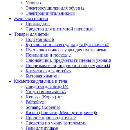
Утюги
3
Электросушилки для обуви
12
Электрокипятильники
23
Женская гигиена
Прокладки
8
Средства для интимной гигиены
0
Товары для детей
Подгузники
10
Бутылочки и аксессуары для бутылочек
47
Пустышки и аксессуары для пустышек
40
Поильники и посуда
42
Слюнявчики, предметы гигиены и ухода
18
Прорезыватели, игрушки и погремушки
44
Косметика для детей
25
Бытовая химия
17
Косметика для лица и тела
Cредства для лица
159
Уход за волосами
143
Kerasys (Корея)
107
Palmolive
4
Somang (Корея)
19
Китай (Ланьтин, Меллоу и прочее)
0
Прочие производители
12
Средства по уходу за телом
245
Гели для душа
56