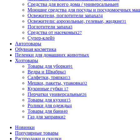
Средства для всего дома / универсальные
8
Моющие средства для посуды и посудомоечных ма
Освежители, поглотители запаха
34
Освежители: аэрозольные, гелевые, жидкие
31
Поглотители запаха
3
Средства от насекомых
27
Супер-клей
9
Автотовары
Обувная косметика
Пеленки для домашних животных
Хозтовары
Товары для уборки
91
Ведра и Швабры
3
Салфетки, тряпки
13
Мешки, пакеты, упаковка
32
Кухонные губки
17
Перчатки универсальные
26
Товары для кухни
15
Ролики для одежды
4
Товары для бани
40
Газ для заправки
2
Новинки
Популярные товары
Распродажи и скидки