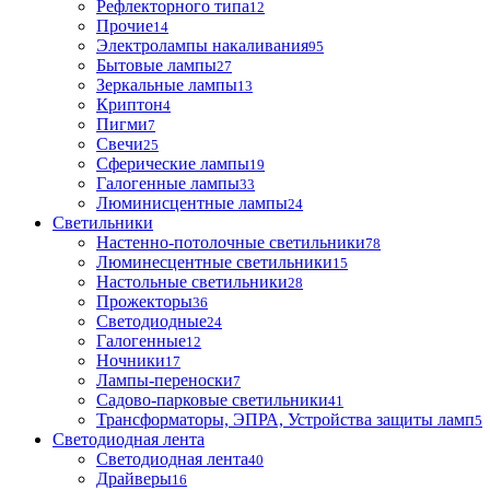
Рефлекторного типа
12
Прочие
14
Электролампы накаливания
95
Бытовые лампы
27
Зеркальные лампы
13
Криптон
4
Пигми
7
Свечи
25
Сферические лампы
19
Галогенные лампы
33
Люминисцентные лампы
24
Светильники
Настенно-потолочные светильники
78
Люминесцентные светильники
15
Настольные светильники
28
Прожекторы
36
Светодиодные
24
Галогенные
12
Ночники
17
Лампы-переноски
7
Садово-парковые светильники
41
Трансформаторы, ЭПРА, Устройства защиты ламп
5
Светодиодная лента
Светодиодная лента
40
Драйверы
16