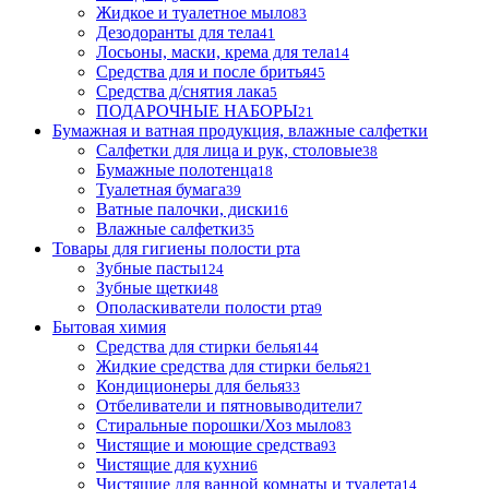
Жидкое и туалетное мыло
83
Дезодоранты для тела
41
Лосьоны, маски, крема для тела
14
Средства для и после бритья
45
Средства д/снятия лака
5
ПОДАРОЧНЫЕ НАБОРЫ
21
Бумажная и ватная продукция, влажные салфетки
Салфетки для лица и рук, столовые
38
Бумажные полотенца
18
Туалетная бумага
39
Ватные палочки, диски
16
Влажные салфетки
35
Товары для гигиены полости рта
Зубные пасты
124
Зубные щетки
48
Ополаскиватели полости рта
9
Бытовая химия
Средства для стирки белья
144
Жидкие средства для стирки белья
21
Кондиционеры для белья
33
Отбеливатели и пятновыводители
7
Стиральные порошки/Хоз мыло
83
Чистящие и моющие средства
93
Чистящие для кухни
6
Чистящие для ванной комнаты и туалета
14