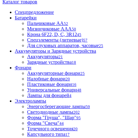
Каталог товаров
Спецпредложение
Батарейки
Пальчиковые АА
52
Мизинчиковые ААА
50
Крона 6F22, D, C, 3R12
45
Спецэлементы (литиевые)
57
Для слуховых аппаратов, часовые
25
Аккумуляторы и Зарядные устройства
Аккумуляторы
21
Зарядные устройства
18
Фонари
Аккумуляторные фонари
25
Налобные фонари
20
Пластиковые фонари
16
Универсальные фонари
48
Лампы для фонарей
4
Электролампы
Энергосберегающие лампы
59
Светодиодные лампы
202
Форма "Груша", "Шар"
95
Форма "Свеча"
44
Точечного освещения
20
Капсульного типа
17