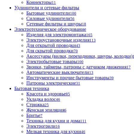
Коннекторы
11
Удлинители и сетевые фильтры
Бытовые удлинители
100
Силовые удлинители
56
Сетевые фильтры и шнуры
18
Электротехническое оборудование
Изделия для электромонтажа
165
Электроустановочные изделия
113
Для открытой проводки
43
Для скрытой проводки
70
Аксессуары (вилки, переходники, шнуры, колодки)
Электробытовые товары
100
Звонки, таймеры, патроны с датчиком движения
17
Автоматические выключатели
13
Инструменты и прочие бытовые товары
39
Патроны электрические
31
Бытовая техника
Красота и здоровье
85
Укладка волос
46
Стрижка
25
Женская эпиляция
6
Бритье
7
Техника для кухни и дома
111
Электрогрили
16
Мелкая техника для кухни
46