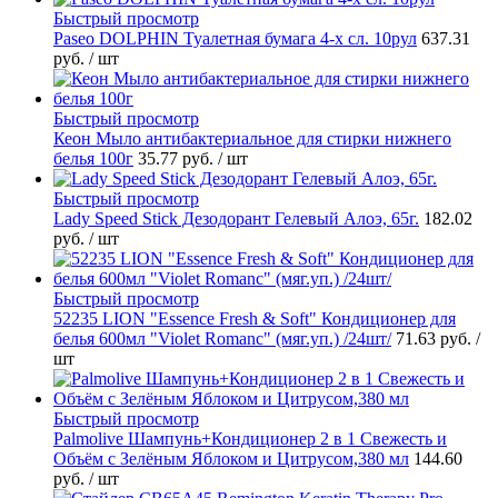
Быстрый просмотр
Paseo DOLPHIN Туалетная бумага 4-х сл. 10рул
637.31
руб.
/ шт
Быстрый просмотр
Кеон Мыло антибактериальное для стирки нижнего
белья 100г
35.77 руб.
/ шт
Быстрый просмотр
Lady Speed Stick Дезодорант Гелевый Алоэ, 65г.
182.02
руб.
/ шт
Быстрый просмотр
52235 LION "Essence Fresh & Soft" Кондиционер для
белья 600мл "Violet Romanc" (мяг.уп.) /24шт/
71.63 руб.
/
шт
Быстрый просмотр
Palmolive Шампунь+Кондиционер 2 в 1 Свежесть и
Объём с Зелёным Яблоком и Цитрусом,380 мл
144.60
руб.
/ шт