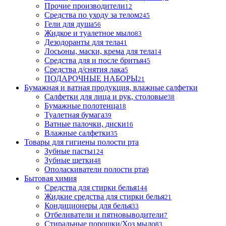
Прочие производители
12
Средства по уходу за телом
245
Гели для душа
56
Жидкое и туалетное мыло
83
Дезодоранты для тела
41
Лосьоны, маски, крема для тела
14
Средства для и после бритья
45
Средства д/снятия лака
5
ПОДАРОЧНЫЕ НАБОРЫ
21
Бумажная и ватная продукция, влажные салфетки
Салфетки для лица и рук, столовые
38
Бумажные полотенца
18
Туалетная бумага
39
Ватные палочки, диски
16
Влажные салфетки
35
Товары для гигиены полости рта
Зубные пасты
124
Зубные щетки
48
Ополаскиватели полости рта
9
Бытовая химия
Средства для стирки белья
144
Жидкие средства для стирки белья
21
Кондиционеры для белья
33
Отбеливатели и пятновыводители
7
Стиральные порошки/Хоз мыло
83