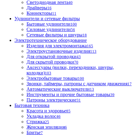
Светодиодная лента
40
Драйверы
16
Коннекторы
11
Удлинители и сетевые фильтры
Бытовые удлинители
100
Силовые удлинители
56
Сетевые фильтры и шнуры
18
Электротехническое оборудование
Изделия для электромонтажа
165
Электроустановочные изделия
113
Для открытой проводки
43
Для скрытой проводки
70
Аксессуары (вилки, переходники, шнуры,
колодки)
103
Электробытовые товары
100
Звонки, таймеры, патроны с датчиком движения
17
Автоматические выключатели
13
Инструменты и прочие бытовые товары
39
Патроны электрические
31
Бытовая техника
Красота и здоровье
85
Укладка волос
46
Стрижка
25
Женская эпиляция
6
Бритье
7