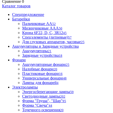
Сравнение
0
Каталог товаров
Спецпредложение
Батарейки
Пальчиковые АА
52
Мизинчиковые ААА
50
Крона 6F22, D, C, 3R12
45
Спецэлементы (литиевые)
57
Для слуховых аппаратов, часовые
25
Аккумуляторы и Зарядные устройства
Аккумуляторы
21
Зарядные устройства
18
Фонари
Аккумуляторные фонари
25
Налобные фонари
20
Пластиковые фонари
16
Универсальные фонари
48
Лампы для фонарей
4
Электролампы
Энергосберегающие лампы
59
Светодиодные лампы
202
Форма "Груша", "Шар"
95
Форма "Свеча"
44
Точечного освещения
20