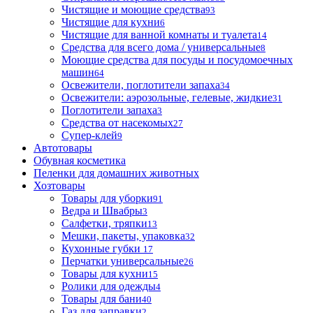
Чистящие и моющие средства
93
Чистящие для кухни
6
Чистящие для ванной комнаты и туалета
14
Средства для всего дома / универсальные
8
Моющие средства для посуды и посудомоечных
машин
64
Освежители, поглотители запаха
34
Освежители: аэрозольные, гелевые, жидкие
31
Поглотители запаха
3
Средства от насекомых
27
Супер-клей
9
Автотовары
Обувная косметика
Пеленки для домашних животных
Хозтовары
Товары для уборки
91
Ведра и Швабры
3
Салфетки, тряпки
13
Мешки, пакеты, упаковка
32
Кухонные губки
17
Перчатки универсальные
26
Товары для кухни
15
Ролики для одежды
4
Товары для бани
40
Газ для заправки
2