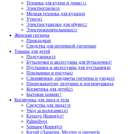
Техника для кухни и дома
111
Электрогрили
16
Мелкая техника для кухни
46
Утюги
3
Электросушилки для обуви
12
Электрокипятильники
23
Женская гигиена
Прокладки
8
Средства для интимной гигиены
0
Товары для детей
Подгузники
10
Бутылочки и аксессуары для бутылочек
47
Пустышки и аксессуары для пустышек
40
Поильники и посуда
42
Слюнявчики, предметы гигиены и ухода
18
Прорезыватели, игрушки и погремушки
44
Косметика для детей
25
Бытовая химия
17
Косметика для лица и тела
Cредства для лица
159
Уход за волосами
143
Kerasys (Корея)
107
Palmolive
4
Somang (Корея)
19
Китай (Ланьтин, Меллоу и прочее)
0