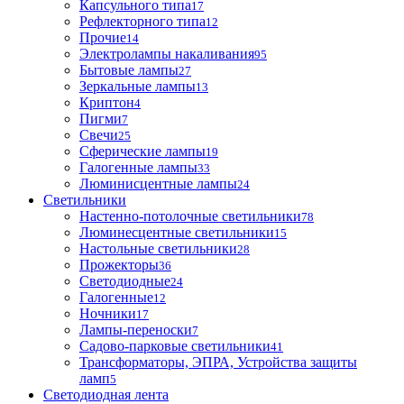
Капсульного типа
17
Рефлекторного типа
12
Прочие
14
Электролампы накаливания
95
Бытовые лампы
27
Зеркальные лампы
13
Криптон
4
Пигми
7
Свечи
25
Сферические лампы
19
Галогенные лампы
33
Люминисцентные лампы
24
Светильники
Настенно-потолочные светильники
78
Люминесцентные светильники
15
Настольные светильники
28
Прожекторы
36
Светодиодные
24
Галогенные
12
Ночники
17
Лампы-переноски
7
Садово-парковые светильники
41
Трансформаторы, ЭПРА, Устройства защиты
ламп
5
Светодиодная лента